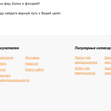
ых фар, балок и фонарей!
да найдете верный путь к Вашей целе!
купателям
Популярные категор
магазине
Доставка
Диски для
Шин
квадроциклов
ква
лата
Новости
Кофр для
Защ
атьи
Карта сайта
квадроцикла
ква
литика
нфиденциальности