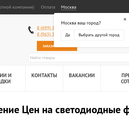
ортной компании)
Оплата
Москва
✖
Москва ваш город?
Работаем без в
8 (499) 340-63-51
Самовывоз: 2 К
8 (965) 318-34-38
Да
Выбрать другой город
Наша почта:
89
ЗАКАЗАТЬ ЗВОНОК
ИИ И
КОНТАКТЫ
ВАКАНСИИ
ПР
ИДКИ
СО
ние Цен на светодиодные 