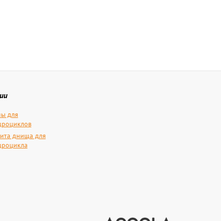
ии
ы для
дроциклов
ита днища для
дроцикла