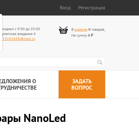
Вход
Регистрация
ыходных с 9:00 до 20:00
В
корзине
0
товаров
,
арпатская владение 4
На сумму
0
₽
653183438@mail.ru
ЕДЛОЖЕНИЯ О
ЗАДАТЬ
ТРУДНИЧЕСТВЕ
ВОПРОС
фары NanoLed