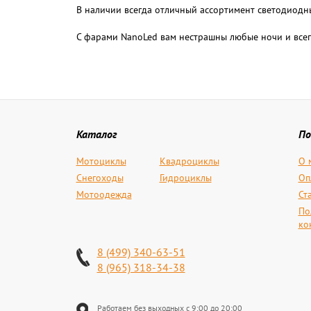
В наличии всегда отличный ассортимент светодиодн
С фарами NanoLed вам нестрашны любые ночи и всег
Каталог
По
Мотоциклы
Квадроциклы
О 
Снегоходы
Гидроциклы
Оп
Мотоодежда
Ст
По
ко
8 (499) 340-63-51
8 (965) 318-34-38
Работаем без выходных с 9:00 до 20:00