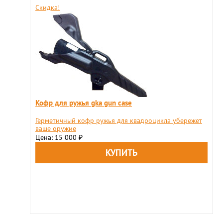
Скидка!
Кофр для ружья gka gun case
Герметичный кофр ружья для квадроцикла убережет
ваше оружие
Цена: 15 000
₽