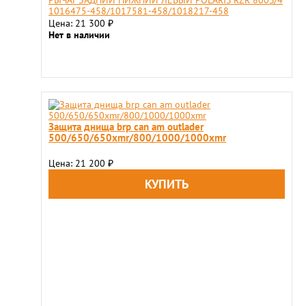
РЫЧАГ ЗАДНИЙ НИЖНИЙ ЛЕВЫЙ POLARIS RZR 800S/4
1016475-458/1017581-458/1018217-458
Цена: 21 300
₽
Нет в наличии
Защита днища brp can am outlader
500/650/650xmr/800/1000/1000xmr
Цена: 21 200
₽