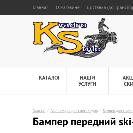
Главная
О магазине
Доставка (до Трансп
КАТАЛОГ
НАШИ
АКЦ
УСЛУГИ
СК
Главная
/
Аксессуары для снегоходов
/
Бампер для снего
Бампер передний ski-