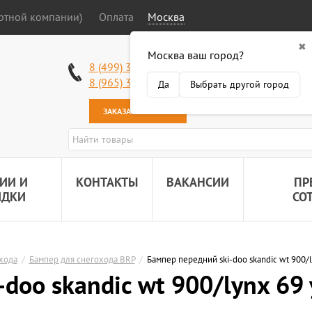
ортной компании)
Оплата
Москва
✖
Москва ваш город?
Работаем без в
8 (499) 340-63-51
Самовывоз: 2 К
8 (965) 318-34-38
Да
Выбрать другой город
Наша почта:
89
ЗАКАЗАТЬ ЗВОНОК
ИИ И
КОНТАКТЫ
ВАКАНСИИ
ПР
ИДКИ
СО
хода
/
Бампер для снегохода BRP
/
Бампер передний ski-doo skandic wt 900/l
doo skandic wt 900/lynx 69 