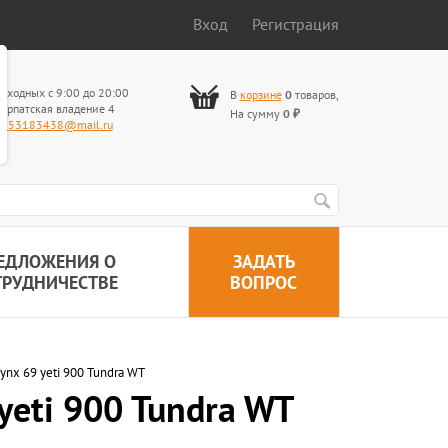
Вход
Регистрация
ыходных с 9:00 до 20:00
В
корзине
0
товаров
,
арпатская владение 4
На сумму
0
₽
653183438@mail.ru
ЕДЛОЖЕНИЯ О
ЗАДАТЬ
ТРУДНИЧЕСТВЕ
ВОПРОС
ynx 69 yeti 900 Tundra WT
yeti 900 Tundra WT