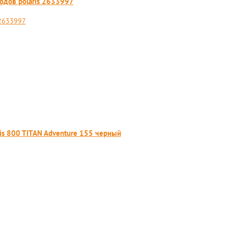
одов polaris 2633997
 2633997
is 800 TITAN Adventure 155 черный