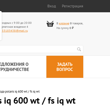
Вход
Регистрация
ыходных с 9:00 до 20:00
В
корзине
0
товаров
,
арпатская владение 4
На сумму
0
₽
653183438@mail.ru
ЕДЛОЖЕНИЯ О
ЗАДАТЬ
ТРУДНИЧЕСТВЕ
ВОПРОС
polaris iq 600 wt / fs iq wt
q 600 wt / fs iq wt