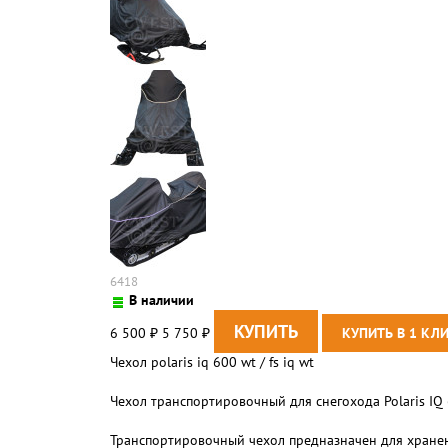
6418
В наличии
6 500
5 750
₽
₽
Чехол polaris iq 600 wt / fs iq wt
Чехол транспортировочный для снегохода Polaris IQ 6
Транспортировочный чехол предназначен для хранени