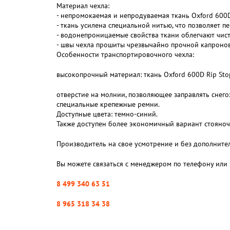
Материал чехла:
- непромокаемая и непродуваемая ткань Oxford 600
- ткань усилена специальной нитью, что позволяет п
- водонепроницаемые свойства ткани облегчают чист
- швы чехла прошиты чрезвычайно прочной капроно
Особенности транспортировочного чехла:
высокопрочный материал: ткань Oxford 600D Rip St
отверстие на молнии, позволяющее заправлять снего
специальные крепежные ремни.
Доступные цвета: темно-синий.
Также доступен более экономичный вариант стояночн
Производитель на свое усмотрение и без дополните
Вы можете связаться с менеджером по телефону или 
8 499 340 63 51
8 965 318 34 38