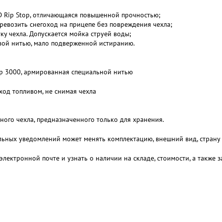
D Rip Stop, отличающаяся повышенной прочностью;
еревозить снегоход на прицепе без повреждения чехла;
ку чехла. Допускается мойка струей воды;
вой нитью, мало подверженной истиранию.
op 3000, армированная специальной нитью
ход топливом, не снимая чехла
ого чехла, предназначенного только для хранения.
льных уведомлений может менять комплектацию, внешний вид, страну 
электронной почте и узнать о наличии на складе, стоимости, а также