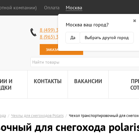
ортной компании)
Оплата
Москва
✖
Москва ваш город?
Работаем без в
8 (499) 340-63-51
Самовывоз: 2 К
8 (965) 318-34-38
Да
Выбрать другой город
Наша почта:
89
ЗАКАЗАТЬ ЗВОНОК
ИИ И
КОНТАКТЫ
ВАКАНСИИ
ПР
ИДКИ
СО
ода
/
Чехлы для снегоходов Polaris
/
Чехол транспортировочный для снегохода 
чный для снегохода polaris i