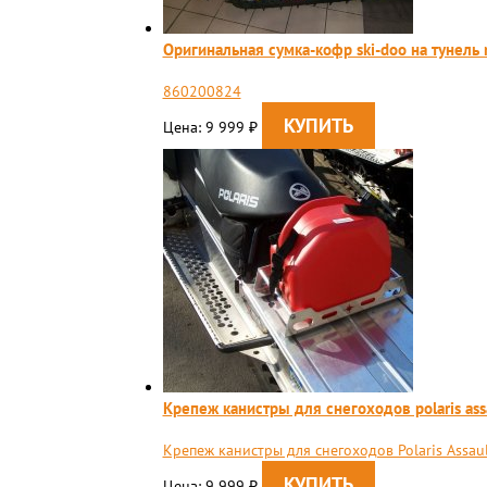
Оригинальная сумка-кофр ski-doo на тунель re
860200824
Цена: 9 999
₽
Крепеж канистры для снегоходов polaris assau
Крепеж канистры для снегоходов Polaris Assaul
Цена: 9 999
₽