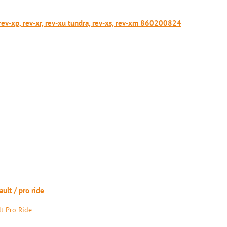
v-xp, rev-xr, rev-xu tundra, rev-xs, rev-xm 860200824
lt / pro ride
t Pro Ride