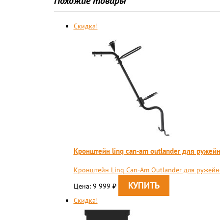
Похожие товары
Скидка!
Кронштейн linq can-am outlander для ружейн
Кронштейн Linq Can-Am Outlander для ружейно
Цена: 9 999
₽
Скидка!