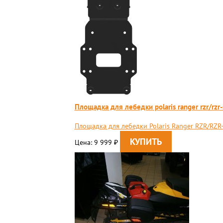
Площадка для лебедки polaris ranger rzr/rzr
Площадка для лебедки Polaris Ranger RZR/RZR
Цена: 9 999
₽