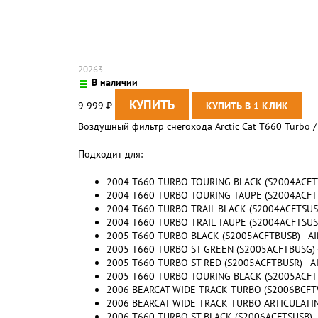
20263
В наличии
9 999
₽
Воздушный фильтр снегохода Arctic Cat T660 Turbo
Подходит для:
2004 T660 TURBO TOURING BLACK (S2004ACFTT
2004 T660 TURBO TOURING TAUPE (S2004ACFTT
2004 T660 TURBO TRAIL BLACK (S2004ACFTSUSB
2004 T660 TURBO TRAIL TAUPE (S2004ACFTSUSU
2005 T660 TURBO BLACK (S2005ACFTBUSB) - A
2005 T660 TURBO ST GREEN (S2005ACFTBUSG) 
2005 T660 TURBO ST RED (S2005ACFTBUSR) - A
2005 T660 TURBO TOURING BLACK (S2005ACFTT
2006 BEARCAT WIDE TRACK TURBO (S2006BCFTW
2006 BEARCAT WIDE TRACK TURBO ARTICULATIN
2006 T660 TURBO ST BLACK (S2006ACFTSUSB) -