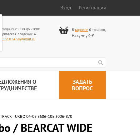
Вход
Регистрация
ыходных с 9:00 до 20:00
В
корзине
0
товаров
,
арпатская владение 4
На сумму
0
₽
653183438@mail.ru
ЕДЛОЖЕНИЯ О
ЗАДАТЬ
ТРУДНИЧЕСТВЕ
ВОПРОС
E TRACK TURBO 04-08 3606-105 3006-870
rbo / BEARCAT WIDE