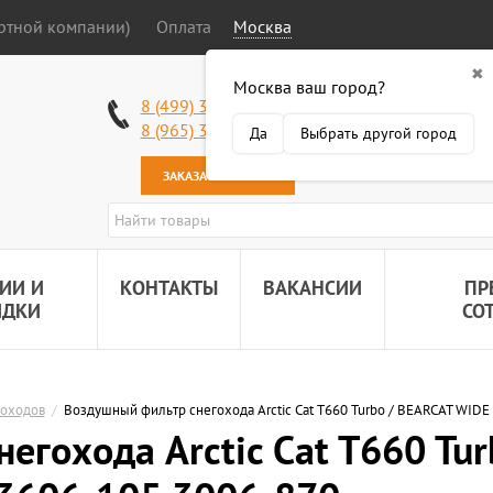
ортной компании)
Оплата
Москва
✖
Москва ваш город?
Работаем без в
8 (499) 340-63-51
Самовывоз: 2 К
8 (965) 318-34-38
Да
Выбрать другой город
Наша почта:
89
ЗАКАЗАТЬ ЗВОНОК
ИИ И
КОНТАКТЫ
ВАКАНСИИ
ПР
ИДКИ
СО
гоходов
/
Воздушный фильтр снегохода Arctic Cat T660 Turbo / BEARCAT WID
егохода Arctic Cat T660 Tu