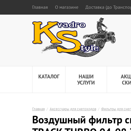
Главная
О магазине
Доставка (до Трансп
КАТАЛОГ
НАШИ
АКЦ
УСЛУГИ
СК
Главная
/
Аксессуары для снегоходов
/
Фильтры для сне
Воздушный фильтр сн