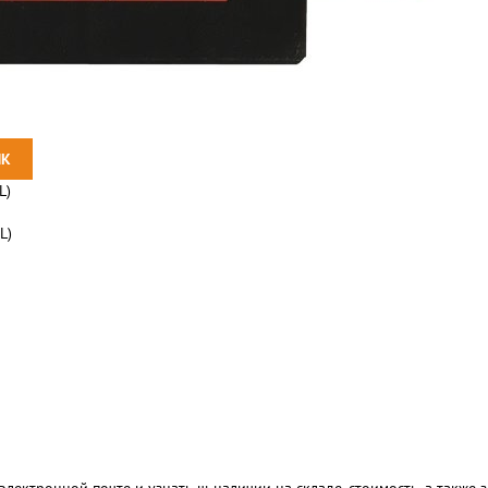
L)
L)