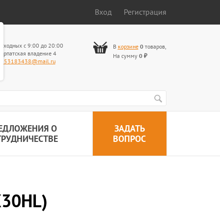
Вход
Регистрация
ыходных с 9:00 до 20:00
В
корзине
0
товаров
,
арпатская владение 4
На сумму
0
₽
653183438@mail.ru
ЕДЛОЖЕНИЯ О
ЗАДАТЬ
ТРУДНИЧЕСТВЕ
ВОПРОС
X30HL)