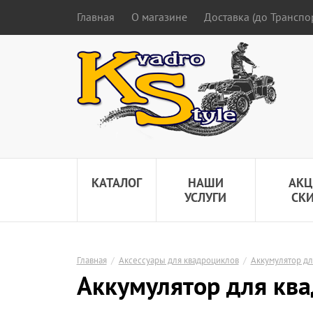
Главная
О магазине
Доставка (до Трансп
КАТАЛОГ
НАШИ
АКЦ
УСЛУГИ
СК
Главная
/
Аксессуары для квадроциклов
/
Аккумулятор дл
Aккумулятор для кв