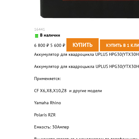
16441
В наличии
6 800
5 600
₽
₽
Aккумулятор для квадроцикла UPLUS HPG30(YTX30H
Aккумулятор для квадроцыкла UPLUS HPG30(YTX30H
Применяется:
CF Х6,Х8,Х10,Z8 и другие модели
Yamaha Rhino
Polaris RZR
Емкость: 30Ампер