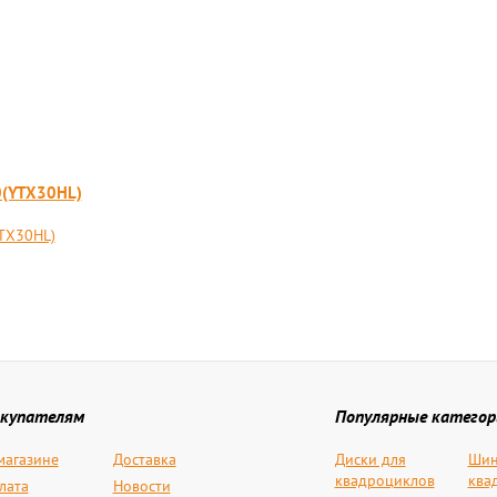
0(YTX30HL)
TX30HL)
купателям
Популярные категор
магазине
Доставка
Диски для
Шин
квадроциклов
ква
лата
Новости