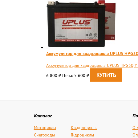
Aккумулятор для квадроцикла UPLUS HPG3
Aккумулятор для квадроцикла UPLUS HPG30(Y
6 800
Цена: 5 600
₽
₽
Каталог
По
Мотоциклы
Квадроциклы
О 
Снегоходы
Гидроциклы
Оп