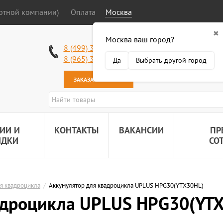
ортной компании)
Оплата
Москва
✖
Москва ваш город?
Работаем без в
8 (499) 340-63-51
Самовывоз: 2 К
8 (965) 318-34-38
Да
Выбрать другой город
Наша почта:
89
ЗАКАЗАТЬ ЗВОНОК
ИИ И
КОНТАКТЫ
ВАКАНСИИ
ПР
ИДКИ
СО
я квадроцикла
/
Aккумулятор для квадроцикла UPLUS HPG30(YTX30HL)
адроцикла UPLUS HPG30(YT