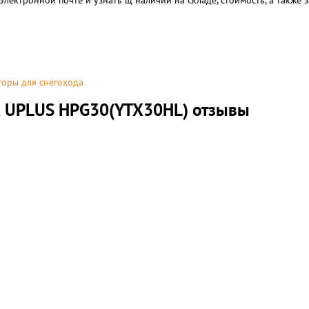
электронной почте и узнать щ наличии на складе, стоимость, а также
торы для снегохода
а UPLUS HPG30(YTX30HL) отзывы