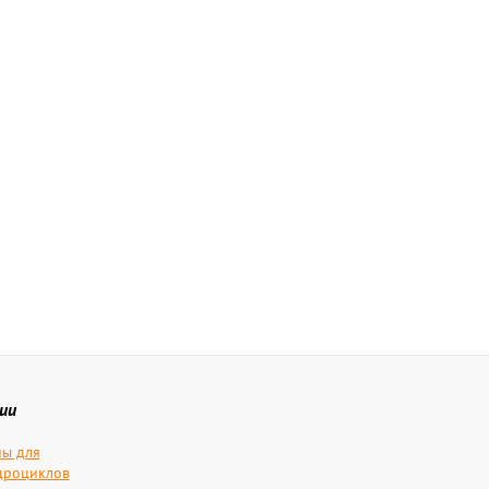
ии
ы для
дроциклов