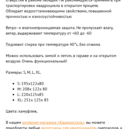
отверстия в районе лебедки. Не рекомендуется применять при
траспортировки квадроцикла в открытом прицепе.
Обладает водоотталкивающими свойствами, повышенной
прочностью и износоустойчивостью
Ветро- и влагонепроницаемая защита. Не пропускает влагу,
ветер, выдерживают температуру от +60 до -60
Подлежит стирке при температуре 40°c, без отжима
Можно использовать зимой и летом, в гараже и на открытом
воздухе. Очень функциональный!
Размеры: S, M, L, XL.
S: 195x122x80
M: 208x 122x 80
L: 220x125x85
XL: 251x 125x 85
Цвета: камуфляж,
В нашем
интернет-магазине «Квадростиль»
вы можете
приобрести любые
аксессуары для квадроциклов
, снегоходов, а