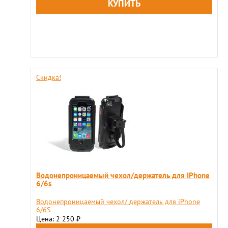
Скидка!
Водонепроницаемый чехол/держатель для IPhone
6/6s
Водонепроницаемый чехол/ держатель для iPhone
6/6S
Цена: 2 250
₽