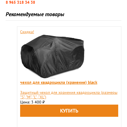
8 965 318 34 38
Рекомендуемые товары
Скидка!
чехол для квадроцикла (хранение) black
Защитный чехол для хранения квадроцикла (размеры
"S", "М", "L" ,"XL")
Цена: 3 400
₽