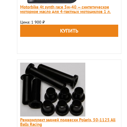
Motorbike 4t synth race 5w-40 — cинтетическое
моторное масло для 4-тактных мотоциклов 1 л.
Цена: 1 900
₽
Ремкомплект задней подвески Polaris, 50-1125 All
Balls Racing