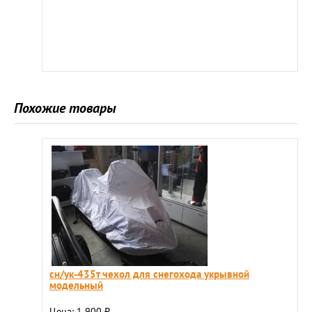
Похожие товары
сн/ук-435т чехол для снегохода укрывной
модельный
Цена: 1 900
₽