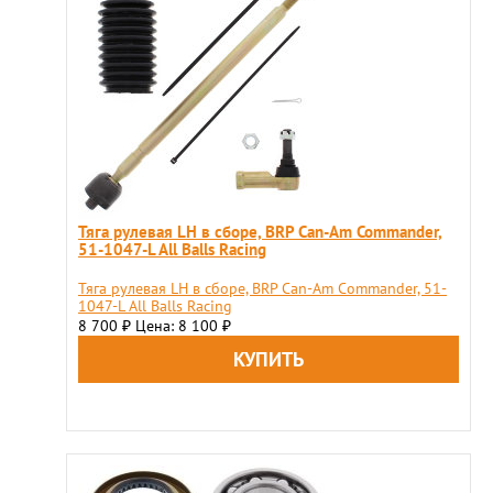
Тяга рулевая LH в сборе, BRP Can-Am Commander,
51-1047-L All Balls Racing
Тяга рулевая LH в сборе, BRP Can-Am Commander, 51-
1047-L All Balls Racing
8 700
Цена: 8 100
₽
₽