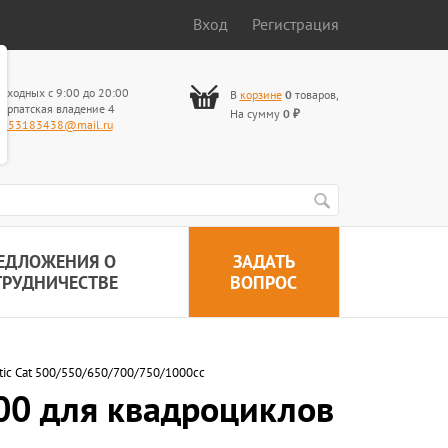
Вход
Регистрация
ыходных с 9:00 до 20:00
В
корзине
0
товаров
,
арпатская владение 4
На сумму
0
₽
653183438@mail.ru
ЕДЛОЖЕНИЯ О
ЗАДАТЬ
ТРУДНИЧЕСТВЕ
ВОПРОС
tic Cat 500/550/650/700/750/1000cc
00 для квадроциклов