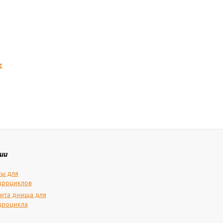
c
ии
ы для
дроциклов
ита днища для
дроцикла