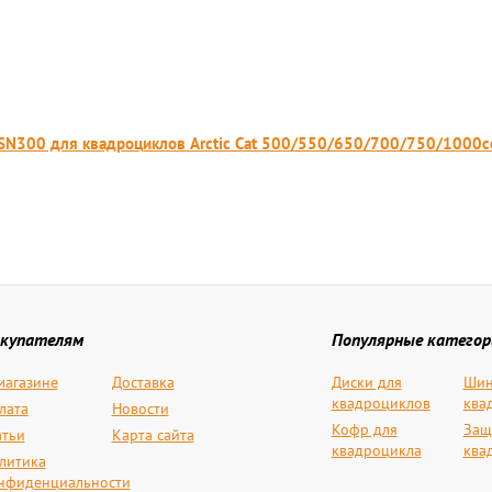
 SN300 для квадроциклов Arctic Cat 500/550/650/700/750/1000c
купателям
Популярные категор
магазине
Доставка
Диски для
Шин
квадроциклов
ква
лата
Новости
Кофр для
Защ
атьи
Карта сайта
квадроцикла
ква
литика
нфиденциальности