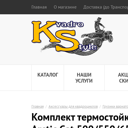
Главная
О магазине
Доставка (до Трансп
КАТАЛОГ
НАШИ
АКЦ
УСЛУГИ
СК
Главная
/
Аксессуары для квадроциклов
/
Грузики вариат
Комплект термостойк