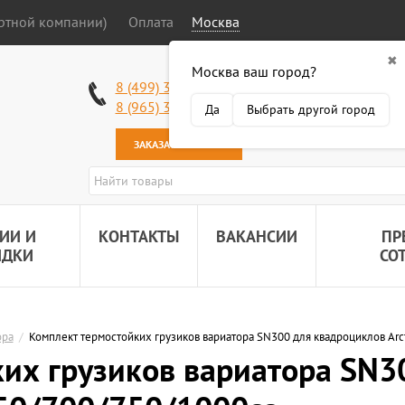
ортной компании)
Оплата
Москва
✖
Москва ваш город?
Работаем без в
8 (499) 340-63-51
Самовывоз: 2 К
8 (965) 318-34-38
Да
Выбрать другой город
Наша почта:
89
ЗАКАЗАТЬ ЗВОНОК
ИИ И
КОНТАКТЫ
ВАКАНСИИ
ПР
ИДКИ
СО
ора
/
Комплект термостойких грузиков вариатора SN300 для квадроциклов Arc
их грузиков вариатора SN3