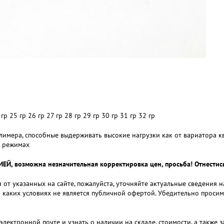
 гр 25 гр 26 гр 27 гр 28 гр 29 гр 30 гр 31 гр 32 гр
лимера, способные выдерживать высокие нагрузки как от вариатора к
х режимах
 возможна незначительная корректировка цен, просьба! Отнестись
 от указанных на сайте, пожалуйста, уточняйте актуальные сведения 
и каких условиях не является публичной офертой. Убедительно проси
электронной почте и узнать о наличии на складе, стоимости, а также