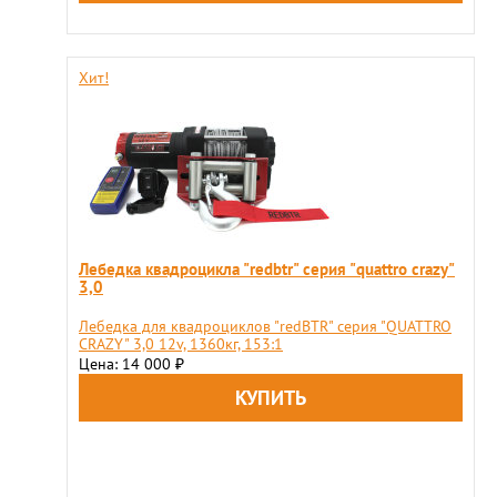
Хит!
Лебедка квадроцикла "redbtr" серия "quattro crazy"
3,0
Лебедка для квадроциклов "redBTR" серия "QUATTRO
CRAZY" 3,0 12v, 1360кг, 153:1
Цена: 14 000
₽