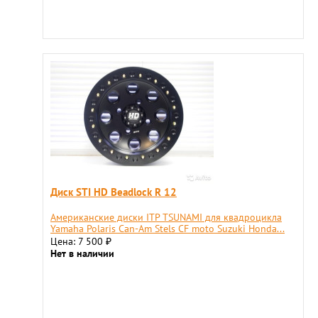
Диск STI HD Beadlock R 12
Американские диски ITP TSUNAMI для квадроцикла
Yamaha Polaris Can-Am Stels CF moto Suzuki Honda...
Цена: 7 500
₽
Нет в наличии