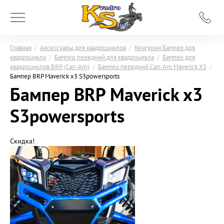
Главная
/
Аксессуары для квадроциклов
/
Кенгурин Бампер для
квадроцикла
/
Бампер передний для квадроцикла
/
Бампер для
квадроциклов BRP (Can-Am)
/
Бампер передний Can-Am Maverick X3
/
Бампер BRP Maverick x3 S3powersports
Бампер BRP Maverick x3
S3powersports
Скидка!