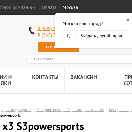
ортной компании)
Оплата
Москва
✖
Москва ваш город?
Работаем без в
8 (499) 340-63-51
Самовывоз: 2 К
8 (965) 318-34-38
Да
Выбрать другой город
Наша почта:
89
ЗАКАЗАТЬ ЗВОНОК
ИИ И
КОНТАКТЫ
ВАКАНСИИ
ПР
ИДКИ
СО
р для квадроцикла
/
Кенгурин передний для квадроцикла atv
/
Кенгурин пер
3powersports
 x3 S3powersports