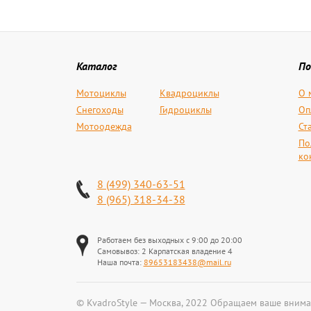
Каталог
По
Мотоциклы
Квадроциклы
О 
Снегоходы
Гидроциклы
Оп
Мотоодежда
Ст
По
ко
8 (499) 340-63-51
8 (965) 318-34-38
Работаем без выходных с 9:00 до 20:00
Самовывоз: 2 Карпатская владение 4
Наша почта:
89653183438@mail.ru
© KvadroStyle — Москва, 2022 Обращаем ваше внима