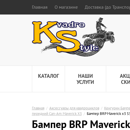
Главная
О магазине
Доставка (до Трансп
КАТАЛОГ
НАШИ
АКЦ
УСЛУГИ
СК
Главная
/
Аксессуары для квадроциклов
/
Кенгурин Бампе
передний Can-Am Maverick X3
/
Бампер BRP Maverick x3 S
Бампер BRP Maverick