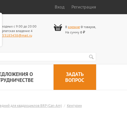
Вход
Регистрация
ыходных с 9:00 до 20:00
В
корзине
0
товаров
,
арпатская владение 4
На сумму
0
₽
653183438@mail.ru
ЕДЛОЖЕНИЯ О
ЗАДАТЬ
ТРУДНИЧЕСТВЕ
ВОПРОС
едний для квадроциклов BRP (Can-Am)
/
Кенгурин