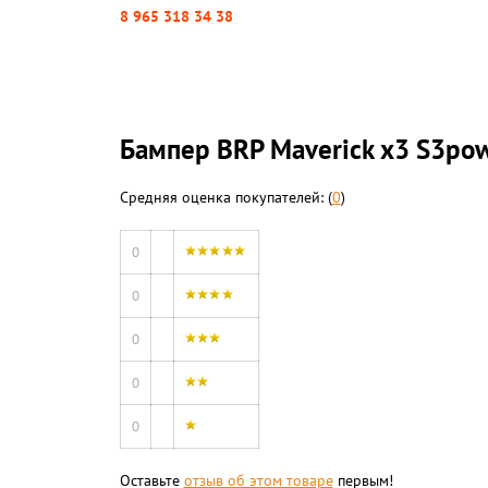
8 965 318 34 38
Бампер BRP Maverick x3 S3po
Средняя оценка покупателей: (
0
)
0
0
0
0
0
Оставьте
отзыв об этом товаре
первым!