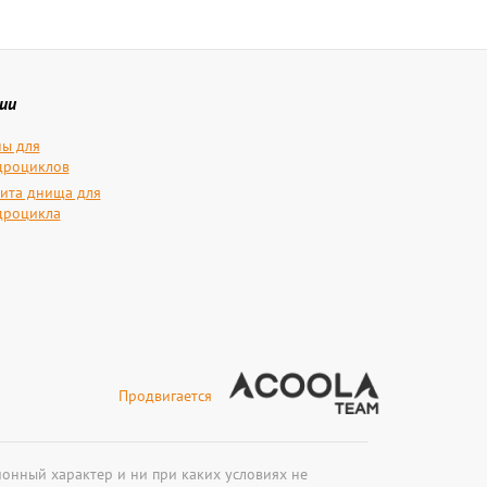
ии
ы для
дроциклов
ита днища для
дроцикла
Продвигается
онный характер и ни при каких условиях не