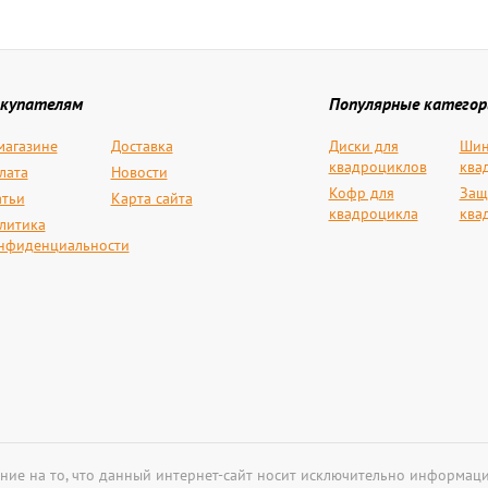
купателям
Популярные категор
магазине
Доставка
Диски для
Шин
квадроциклов
ква
лата
Новости
Кофр для
Защ
атьи
Карта сайта
квадроцикла
ква
литика
нфиденциальности
ние на то, что данный интернет-сайт носит исключительно информаци