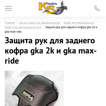
Главная
/
Аксессуары для квадроциклов
/
Кофр для квадроцикла
/
Кофр для квадроцикла GKA
/
Защита рук для заднего кофра gka 2k и
gka max-ride
Защита рук для заднего
кофра gka 2k и gka max-
ride