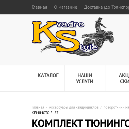
Главная
О магазине
Доставка (до Трансп
КАТАЛОГ
НАШИ
АКЦ
УСЛУГИ
СК
Главная
/
Аксессуары для квадроциклов
/
поворотники на
KEMIMOTO FL87
КОМПЛЕКТ ТЮНИНГО