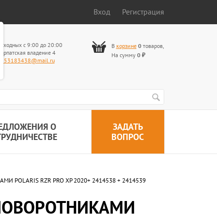
Вход
Регистрация
ыходных с 9:00 до 20:00
В
корзине
0
товаров
,
арпатская владение 4
На сумму
0
₽
653183438@mail.ru
ЕДЛОЖЕНИЯ О
ЗАДАТЬ
ТРУДНИЧЕСТВЕ
ВОПРОС
 POLARIS RZR PRO XP 2020+ 2414538 + 2414539
 ПОВОРОТНИКАМИ