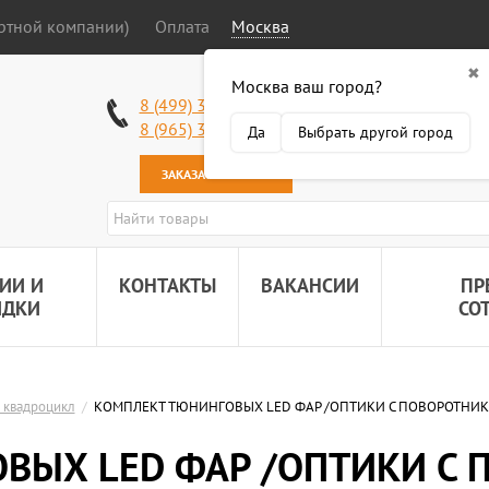
ортной компании)
Оплата
Москва
✖
Москва ваш город?
Работаем без в
8 (499) 340-63-51
Самовывоз: 2 К
8 (965) 318-34-38
Да
Выбрать другой город
Наша почта:
89
ЗАКАЗАТЬ ЗВОНОК
ИИ И
КОНТАКТЫ
ВАКАНСИИ
ПР
ИДКИ
СО
 квадроцикл
/
КОМПЛЕКТ ТЮНИНГОВЫХ LED ФАР /ОПТИКИ С ПОВОРОТНИКАМИ
ВЫХ LED ФАР /ОПТИКИ С