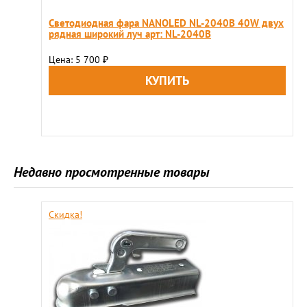
Светодиодная фара NANOLED NL-2040B 40W двух
рядная широкий луч арт: NL-2040B
Цена: 5 700
₽
Недавно просмотренные товары
Скидка!