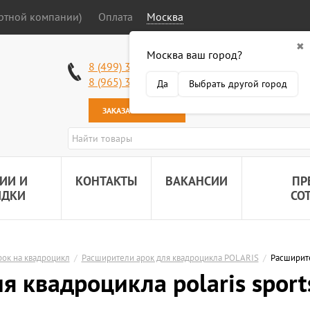
ортной компании)
Оплата
Москва
✖
Москва ваш город?
Работаем без в
8 (499) 340-63-51
Самовывоз: 2 К
8 (965) 318-34-38
Да
Выбрать другой город
Наша почта:
89
ЗАКАЗАТЬ ЗВОНОК
ИИ И
КОНТАКТЫ
ВАКАНСИИ
ПР
ИДКИ
СО
ок на квадроцикл
/
Расширители арок для квадроцикла POLARIS
/
Расширите
я квадроцикла polaris spor