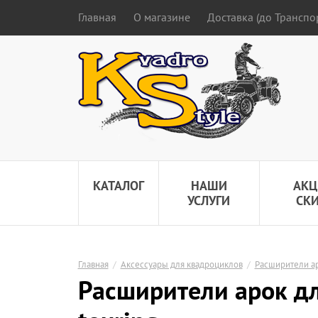
Главная
О магазине
Доставка (до Трансп
КАТАЛОГ
НАШИ
АКЦ
УСЛУГИ
СК
Главная
/
Аксессуары для квадроциклов
/
Расширители ар
Расширители арок дл