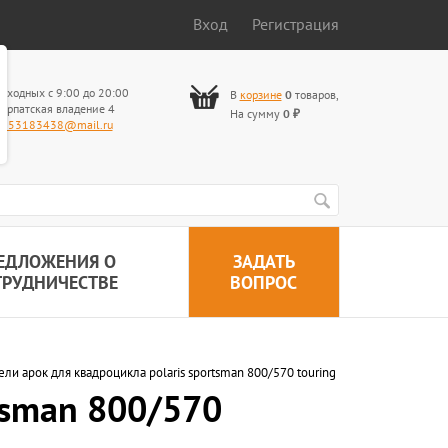
Вход
Регистрация
ыходных с 9:00 до 20:00
В
корзине
0
товаров
,
арпатская владение 4
На сумму
0
₽
653183438@mail.ru
ЕДЛОЖЕНИЯ О
ЗАДАТЬ
ТРУДНИЧЕСТВЕ
ВОПРОС
ли арок для квадроцикла polaris sportsman 800/570 touring
tsman 800/570