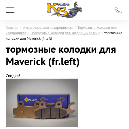
Главная
/
Аксессуары для квадроциклов
/
Тормозные колодки для
квадроцикла
/
Тормозные колодки для квадроцикла BRP
/
тормозные
колодки для Maverick (fr.left)
тормозные колодки для
Maverick (fr.left)
Скидка!