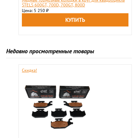
Медные тормозные колодки в круг для квадроцикла
STELS 600GT, 700D, 700GT, 800D
Цена: 5 250
₽
Недавно просмотренные товары
Скидка!