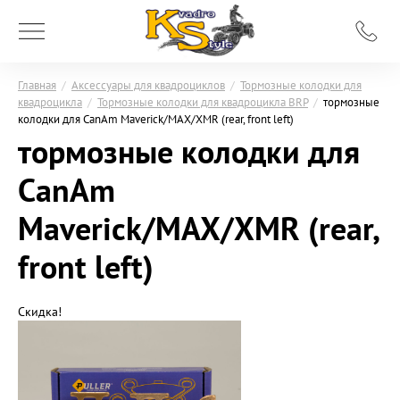
Главная
/
Аксессуары для квадроциклов
/
Тормозные колодки для
квадроцикла
/
Тормозные колодки для квадроцикла BRP
/
тормозные
колодки для CanAm Maverick/MAX/XMR (rear, front left)
тормозные колодки для
CanAm
Maverick/MAX/XMR (rear,
front left)
Скидка!