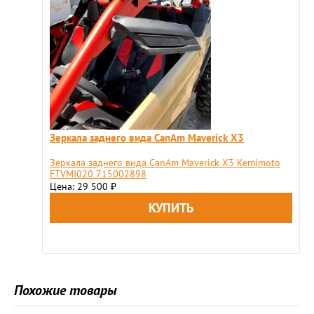
Зеркала заднего вида CanAm Maverick X3
Зеркала заднего вида CanAm Maverick X3 Kemimoto
FTVMI020 715002898
Цена: 29 500
₽
Похожие товары