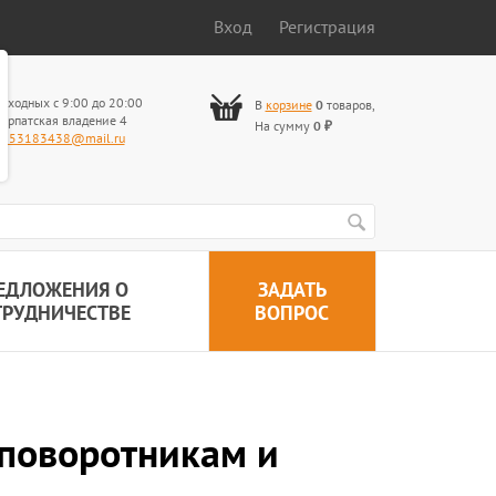
Вход
Регистрация
ыходных с 9:00 до 20:00
В
корзине
0
товаров
,
арпатская владение 4
На сумму
0
₽
653183438@mail.ru
ЕДЛОЖЕНИЯ О
ЗАДАТЬ
ТРУДНИЧЕСТВЕ
ВОПРОС
 поворотникам и