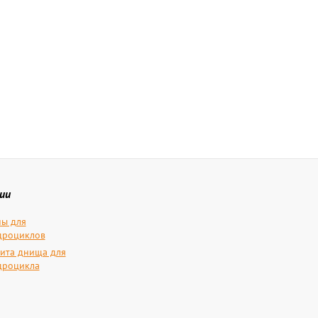
ии
ы для
дроциклов
ита днища для
дроцикла