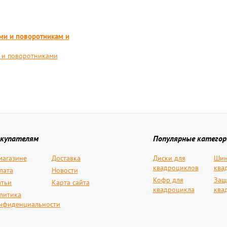
ми и поворотникам и
 и поворотниками
купателям
Популярные категор
магазине
Доставка
Диски для
Шин
квадроциклов
ква
лата
Новости
Кофр для
Защ
атьи
Карта сайта
квадроцикла
ква
литика
нфиденциальности