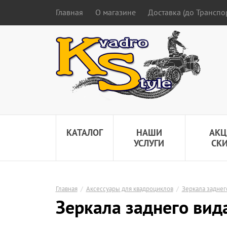
Главная
О магазине
Доставка (до Трансп
КАТАЛОГ
НАШИ
АКЦ
УСЛУГИ
СК
Главная
/
Аксессуары для квадроциклов
/
Зеркала заднег
Зеркала заднего вид