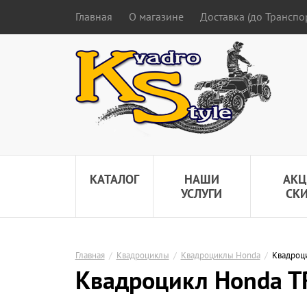
Главная
О магазине
Доставка (до Трансп
КАТАЛОГ
НАШИ
АКЦ
УСЛУГИ
СК
Главная
/
Квадроциклы
/
Квадроциклы Honda
/
Квадроц
Квадроцикл Honda T