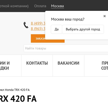
ортной компании)
Оплата
Москва
✖
Москва ваш город?
Работаем без в
8 (499) 340-63-51
Самовывоз: 2 К
8 (965) 318-34-38
Да
Выбрать другой город
Наша почта:
89
ЗАКАЗАТЬ ЗВОНОК
ИИ И
КОНТАКТЫ
ВАКАНСИИ
ПР
ИДКИ
СО
икл Honda TRX 420 FA
RX 420 FA