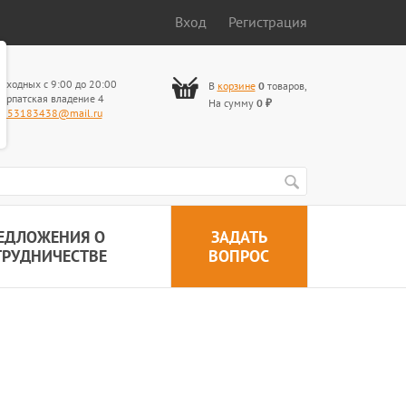
Вход
Регистрация
ыходных с 9:00 до 20:00
В
корзине
0
товаров
,
арпатская владение 4
На сумму
0
₽
653183438@mail.ru
ЕДЛОЖЕНИЯ О
ЗАДАТЬ
ТРУДНИЧЕСТВЕ
ВОПРОС