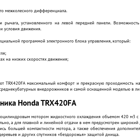
го межколесного дифференциала.
 рычага, установленного на левой передней панели. Возможност
 и условия движения.
ециальной программой электронного блока управления, который:
ля;
тах на низких скоростях движения;
ют TRX420FA максимальный комфорт и прекрасную проходимость на 
 среднекубатурных внедорожников и самой оснащенной моделью в лин
жника Honda TRX420FA
ноцилиндровым мотором жидкостного охлаждения объемом 420 м3 с 
льно, а для плавной и линейной отдачи в нем предусмотрен широкий 
ись большей компактности мотора, а также обеспечения дополнител
 деревьев и других спутников «бездорожья» защитой днища.