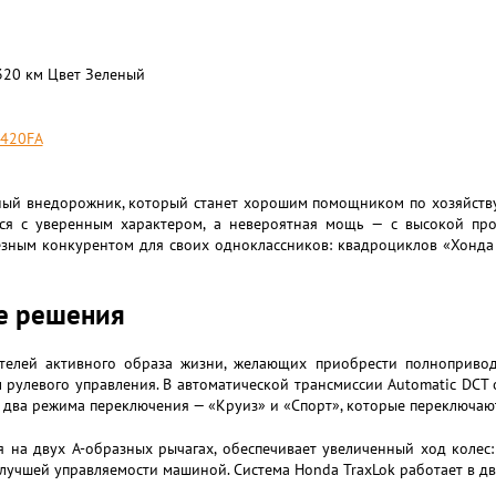
320 км Цвет Зеленый
X420FA
ый внедорожник, который станет хорошим помощником по хозяйству
тся с уверенным характером, а невероятная мощь — с высокой пр
зным конкурентом для своих одноклассников: квадроциклов «Хонда T
е решения
телей активного образа жизни, желающих приобрести полнопривод
 рулевого управления. В автоматической трансмиссии Automatic DCT 
т два режима переключения — «Круиз» и «Спорт», которые переключаю
 на двух А-образных рычагах, обеспечивает увеличенный ход колес:
лучшей управляемости машиной. Система Honda TraxLok работает в дв