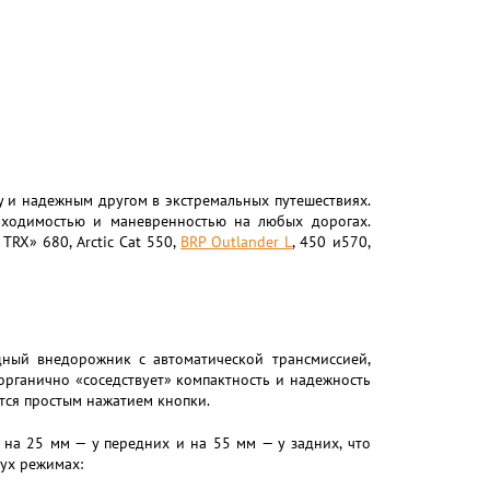
 и надежным другом в экстремальных путешествиях.
оходимостью и маневренностью на любых дорогах.
RX» 680, Arctic Cat 550,
BRP Outlander L
, 450 и570,
ный внедорожник с автоматической трансмиссией,
органично «соседствует» компактность и надежность
тся простым нажатием кнопки.
 на 25 мм — у передних и на 55 мм — у задних, что
ух режимах: