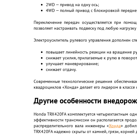
2WD — привод на одну ось;
4WD — полный привод с блокировкой передне
Переключение передач осуществляется при помощи
позволяет настраивать подвеску под любую нагрузку
Электроусилитель рулевого управления дополнен сп
повышает линейность реакции на вращение ру
снижает усилия, прилагаемые к рулю в поворо
улучшает маневрирование;
снижает отдачу.
Современные технологические решения обеспечива
квадроциклов «Хонда» делает его лидером в классе
Другие особенности внедоро
Honda TRX420FA комплектуется четырехтактным од
эффективности трансмиссии он располагается продо
распределительного вала инженеры «
Хонда
» добил
TRX420FA надежно скрыты от камней, грязи, корней