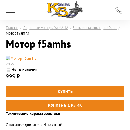
Главная
/
Лодочные моторы YAMAHA
/
Четырехтактные до 40 л.с.
/
Мотор f5amhs
Мотор f5amhs
7836
Нет в наличии
999
₽
Технические харакстеристики
Описание двигателя 4-тактный