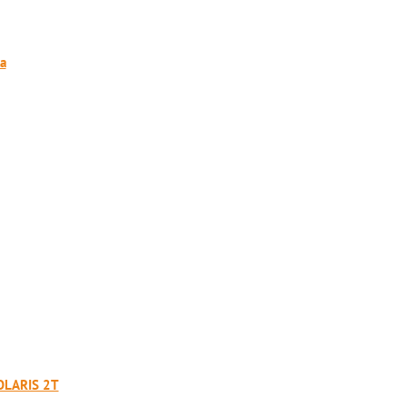
а
LARIS 2T