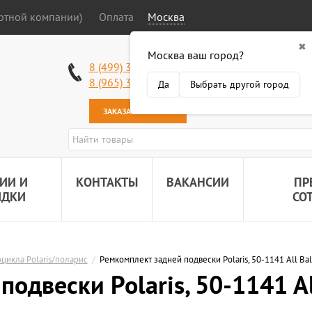
ортной компании)
Оплата
Москва
✖
Москва ваш город?
Работаем без в
8 (499) 340-63-51
Самовывоз: 2 К
8 (965) 318-34-38
Да
Выбрать другой город
Наша почта:
89
ЗАКАЗАТЬ ЗВОНОК
ИИ И
КОНТАКТЫ
ВАКАНСИИ
ПР
ИДКИ
СО
оцикла Polaris/поларис
/
Ремкомплект задней подвески Polaris, 50-1141 All Bal
одвески Polaris, 50-1141 Al