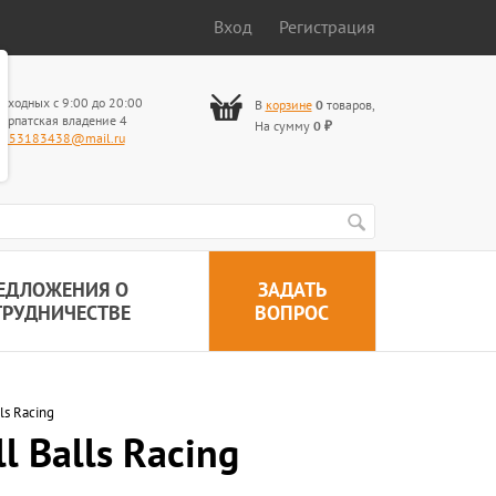
Вход
Регистрация
ыходных с 9:00 до 20:00
В
корзине
0
товаров
,
арпатская владение 4
На сумму
0
₽
653183438@mail.ru
ЕДЛОЖЕНИЯ О
ЗАДАТЬ
ТРУДНИЧЕСТВЕ
ВОПРОС
ls Racing
l Balls Racing