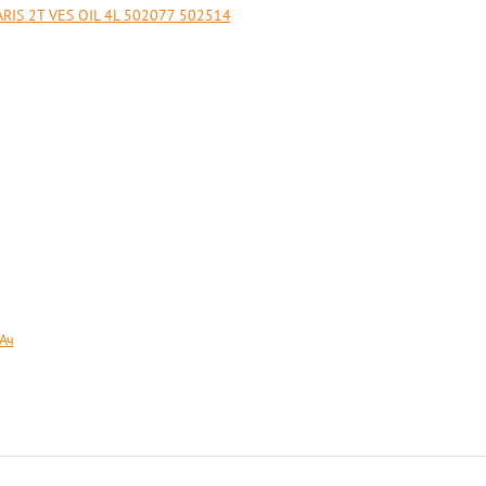
S 2T VES OIL 4L 502077 502514
Ач