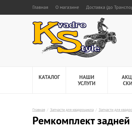
Главная
О магазине
Доставка (до Трансп
КАТАЛОГ
НАШИ
АКЦ
УСЛУГИ
СК
Главная
/
Запчасти для квадроцикла
/
Запчасти для квадр
Ремкомплект задней п