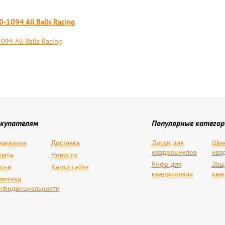
-1094 All Balls Racing
094 All Balls Racing
купателям
Популярные категор
магазине
Доставка
Диски для
Шин
квадроциклов
ква
лата
Новости
Кофр для
Защ
атьи
Карта сайта
квадроцикла
ква
литика
нфиденциальности