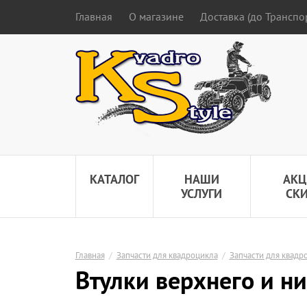
Главная
О магазине
Доставка (до Трансп
КАТАЛОГ
НАШИ
АКЦ
УСЛУГИ
СК
Главная
/
Запчасти для квадроцикла
/
Запчасти для квадр
Втулки верхнего и ни