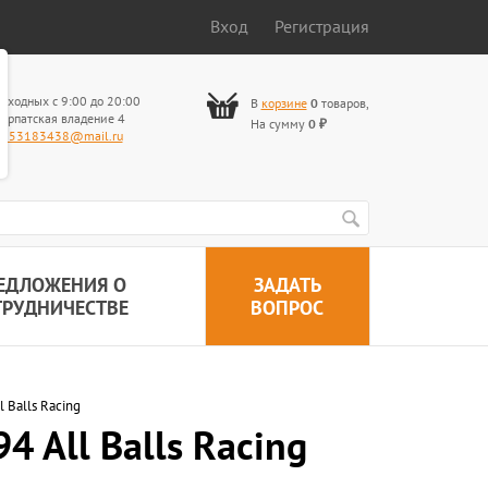
Вход
Регистрация
ыходных с 9:00 до 20:00
В
корзине
0
товаров
,
арпатская владение 4
На сумму
0
₽
653183438@mail.ru
ЕДЛОЖЕНИЯ О
ЗАДАТЬ
ТРУДНИЧЕСТВЕ
ВОПРОС
 Balls Racing
4 All Balls Racing