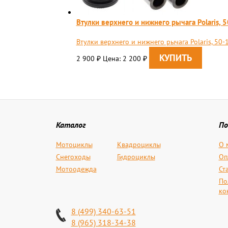
Втулки верхнего и нижнего рычага Polaris, 50
Втулки верхнего и нижнего рычага Polaris, 50-1
2 900
Цена: 2 200
₽
₽
Каталог
По
Мотоциклы
Квадроциклы
О 
Снегоходы
Гидроциклы
Оп
Мотоодежда
Ст
По
ко
8 (499) 340-63-51
8 (965) 318-34-38