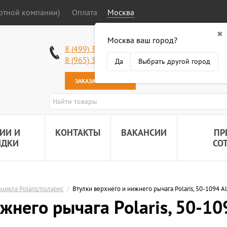
ортной компании)
Оплата
Москва
✖
Москва ваш город?
Работаем без в
8 (499) 340-63-51
Самовывоз: 2 К
8 (965) 318-34-38
Да
Выбрать другой город
Наша почта:
89
ЗАКАЗАТЬ ЗВОНОК
ИИ И
КОНТАКТЫ
ВАКАНСИИ
ПР
ИДКИ
СО
оцикла Polaris/поларис
/
Втулки верхнего и нижнего рычага Polaris, 50-1094 All
жнего рычага Polaris, 50-109