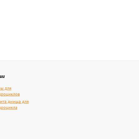
ии
ы для
дроциклов
ита днища для
дроцикла