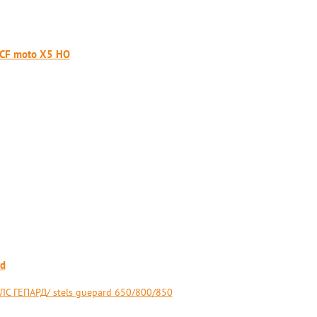
 CF moto X5 HO
rd
 ГЕПАРД/ stels guepard 650/800/850