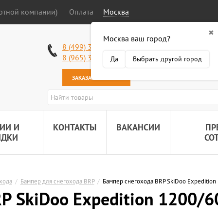
ортной компании)
Оплата
Москва
✖
Москва ваш город?
Работаем без в
8 (499) 340-63-51
Самовывоз: 2 К
8 (965) 318-34-38
Да
Выбрать другой город
Наша почта:
89
ЗАКАЗАТЬ ЗВОНОК
ИИ И
КОНТАКТЫ
ВАКАНСИИ
ПР
ИДКИ
СО
хода
/
Бампер для снегохода BRP
/
Бампер снегохода BRP SkiDoo Expedition
P SkiDoo Expedition 1200/6