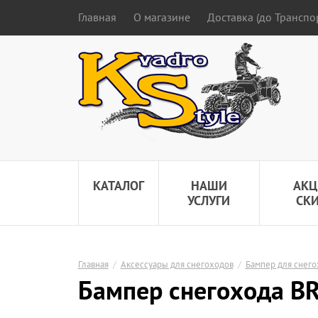
Главная
О магазине
Доставка (до Трансп
КАТАЛОГ
НАШИ
АКЦ
УСЛУГИ
СК
Главная
/
Аксессуары для снегоходов
/
Бампер для снего
Бампер снегохода BR