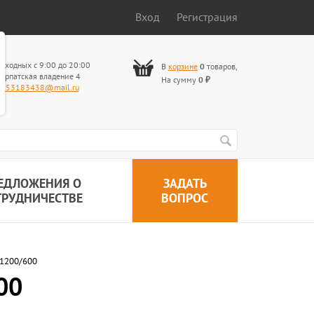
Вход
Регистрация
ыходных с 9:00 до 20:00
В
корзине
0
товаров
,
арпатская владение 4
На сумму
0
₽
653183438@mail.ru
ЕДЛОЖЕНИЯ О
ЗАДАТЬ
ТРУДНИЧЕСТВЕ
ВОПРОС
 1200/600
00