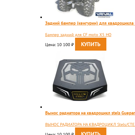
Задний бампер (кенгурин) для квадроцикла
Бампер задний для CF moto X5 HO
Цена: 10 100
₽
Вынос радиатора на квадроцикл stels Guepa
ВЫНОС РАДИАТОРА НА КВАДРОЦИКЛ Stels/СТЕЛС
Цена: 10 100
₽