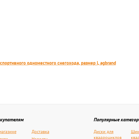
портивного одноместного снегохода, размер l, agbrand
купателям
Популярные категор
магазине
Доставка
Диски для
Шин
квадроциклов
ква