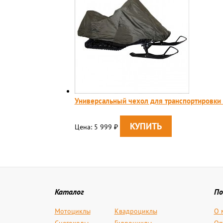
Универсальный чехол для транспортировки с
Цена: 5 999
₽
Каталог
По
Мотоциклы
Квадроциклы
О 