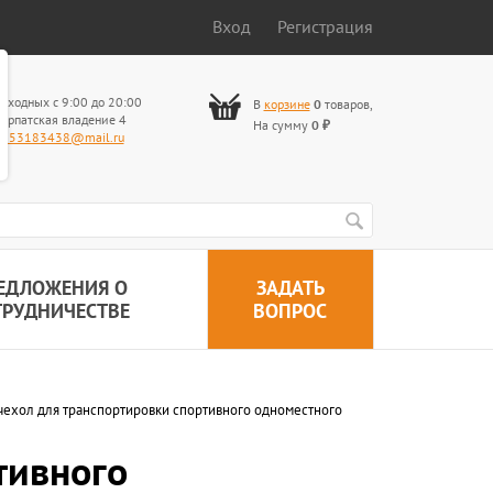
Вход
Регистрация
ыходных с 9:00 до 20:00
В
корзине
0
товаров
,
арпатская владение 4
На сумму
0
₽
653183438@mail.ru
ЕДЛОЖЕНИЯ О
ЗАДАТЬ
ТРУДНИЧЕСТВЕ
ВОПРОС
чехол для транспортировки спортивного одноместного
тивного