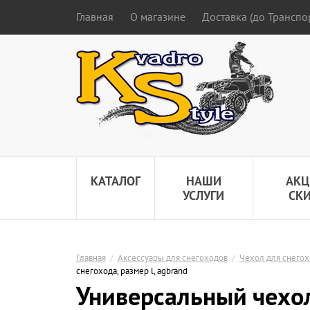
Главная
О магазине
Доставка (до Трансп
КАТАЛОГ
НАШИ
АКЦ
УСЛУГИ
СК
Главная
/
Аксессуары для снегоходов
/
Чехол для снегох
снегохода, размер l, agbrand
Универсальный чехол