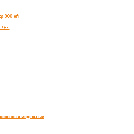
p 800 efi
P EFI
тировочный модельный