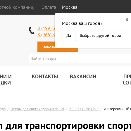
ортной компании)
Оплата
Москва
✖
Москва ваш город?
Работаем без в
8 (499) 340-63-51
Самовывоз: 2 К
8 (965) 318-34-38
Да
Выбрать другой город
Наша почта:
89
ЗАКАЗАТЬ ЗВОНОК
ИИ И
КОНТАКТЫ
ВАКАНСИИ
ПР
ИДКИ
СО
ода
/
Чехлы для снегоходов Arctic Cat
/
XF 9000 CrossTour
/
Универсальный 
 для транспортировки спор