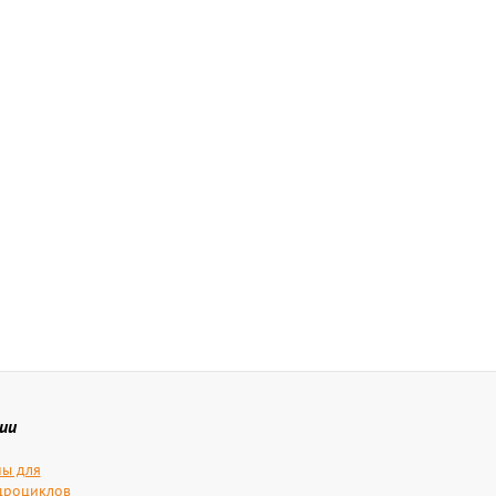
ии
ы для
дроциклов