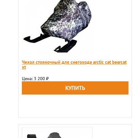
Чехол стояночный для снегохода arctic cat bearcat
xt
Цена: 3 200
₽