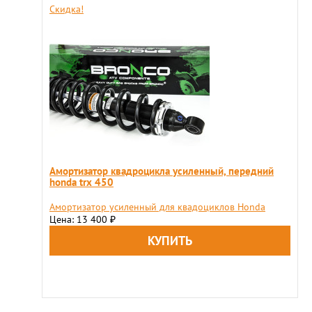
Скидка!
Амортизатор квадроцикла усиленный, передний
honda trx 450
Амортизатор усиленный для квадоциклов Honda
Цена: 13 400
₽