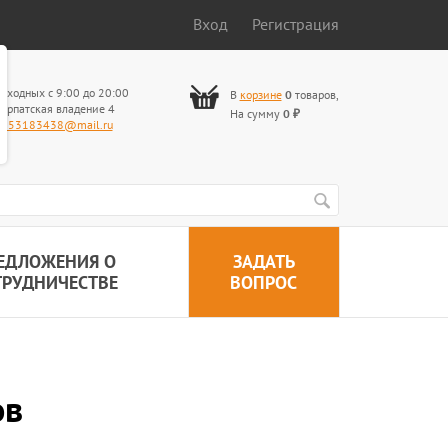
Вход
Регистрация
ыходных с 9:00 до 20:00
В
корзине
0
товаров
,
арпатская владение 4
На сумму
0
₽
653183438@mail.ru
ЕДЛОЖЕНИЯ О
ЗАДАТЬ
ТРУДНИЧЕСТВЕ
ВОПРОС
ов