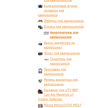
для квадроциклов
Капролоновые втулки
подвески для
квадроцикла
Лебёдка для квадроцикла
Оптика для квадроциклов
Амортизаторы для
квадроциклов
Вынос радиатора на
квадроцикл
Чехол для квадроцикла
Глушитель для
квадроцикла
Проставки для
квадроцикла
Ремень вариатора для
квадроцикла
Багажник для UTV BRP
Can-Am Maverick x3
Traxter Defender
Масла Motul/LiQUI MOLY