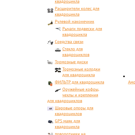
квадроцикла
Расширители колес для
квадроцикла
Рулевой наконечник
Рычаги подвески для
квадроцикла
Средства связи
Стекло для
квадроциклов
Тормозные диски
Тормозные колодки
для квадроцикла
ФИЛЬТР для квадроцикла
Амо
Оружейные кофры,
чехлы и крепления
для квадроциклов
Шаровые опоры для
квадроциклов
GPS маяк для
квадроцикла
поворотники на