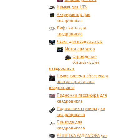
Крыша для UTV
Аккумулятор для
квадроцикла
Лифт-киты для
квадроцикла
Лыжи для квадроцикла
Мотонавигатор
Ограждение
багажник для
квадроцикла
Печка система обогрева и
вентиляции салона
квадроцикла
Подножки пассажира для
квадроцикла
Подшипник ступицы для
квадроциклов
Привода для
квадроциклов
РЕШЕТКА РАДИАТОРА для