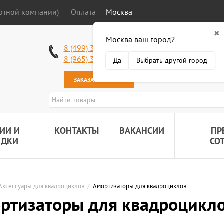
ортной компании)
Оплата
Москва
✖
Москва ваш город?
Работаем без в
8 (499) 340-63-51
Самовывоз: 2 К
8 (965) 318-34-38
Да
Выбрать другой город
Наша почта:
89
ЗАКАЗАТЬ ЗВОНОК
ИИ И
КОНТАКТЫ
ВАКАНСИИ
ПР
ИДКИ
СО
Аксессуары для квадроциклов
/
Амортизаторы для квадроциклов
ртизаторы для квадроцикл