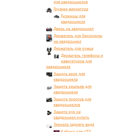
для квадроциклов
Грузики вариатора
Гусеницы для
квадроцикла
Дверь на квадроцикл
Держатель для бензопилы
на квадроцикл
Держатель для ружья
Держатель телефона и
навигаторов для
квадроцикла
Защита арок для
квадроцикла
Защита крыльев для
квадроцикла
Защита порогов для
квадроциклов
Защита рук на
квадроцикл купить
Зеркала заднего вида
Кабина для UTV