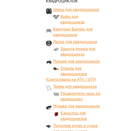
КВАДРОЦИКЛОВ
Шины для квадроциклов
Кофр для
квадроцикла
Кенгурин Бампер для
квадроцикла
Диски для квадроцикла
Защита днища для
квадроцикла
Прицеп для квадроцикла
Отвалы для
квадроциклов
(Снегоотвалы на ATV / UTV)
Трапы для квадроцикла
Расширители арок на
квадроцикл
Музыка для квадроцикла
Канистры для
квадроциклов
Подогрев ручек и курка