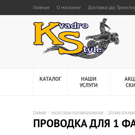
Главная
О магазине
Доставка (до Трансп
КАТАЛОГ
НАШИ
АКЦ
УСЛУГИ
СК
Главная
/
Аксессуары для квадроциклов
/
Оптика для ква
ПРОВОДКА ДЛЯ 1 ФА