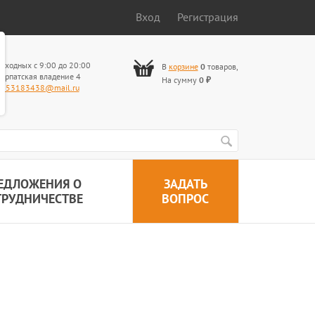
Вход
Регистрация
ыходных с 9:00 до 20:00
В
корзине
0
товаров
,
арпатская владение 4
На сумму
0
₽
653183438@mail.ru
ЕДЛОЖЕНИЯ О
ЗАДАТЬ
ТРУДНИЧЕСТВЕ
ВОПРОС