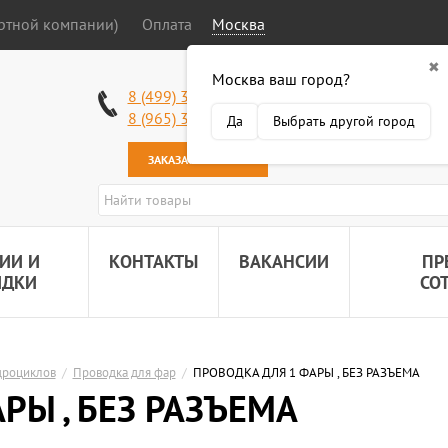
ортной компании)
Оплата
Москва
✖
Москва ваш город?
Работаем без в
8 (499) 340-63-51
Самовывоз: 2 К
8 (965) 318-34-38
Да
Выбрать другой город
Наша почта:
89
ЗАКАЗАТЬ ЗВОНОК
ИИ И
КОНТАКТЫ
ВАКАНСИИ
ПР
ИДКИ
СО
дроциклов
/
Проводка для фар
/
ПРОВОДКА ДЛЯ 1 ФАРЫ , БЕЗ РАЗЪЕМА
РЫ , БЕЗ РАЗЪЕМА