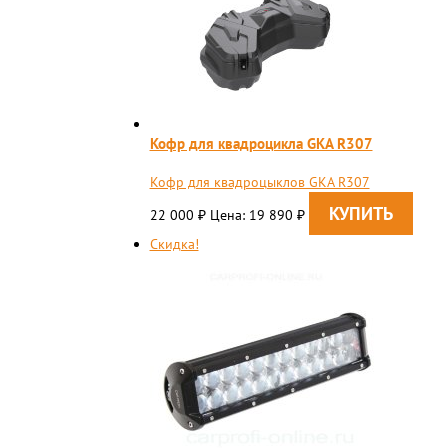
Кофр для квадроцикла GKA R307
Кофр для квадроцыклов GKA R307
22 000
Цена: 19 890
₽
₽
Скидка!