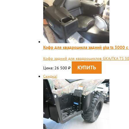
Кофр для квадроцикла задний gka ts 3000 с
​Кофр задний для квадроциклов GKA/ГКА TS 3
Цена: 26 500
₽
Скидка!