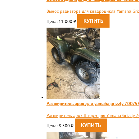
Вынос радиатора для квадроцикла Yamaha Griz
Цена: 11 000
₽
Расширитель арок для yamaha grizzly 700/5
Расширитель арок Шторм для Yamaha Grizzly 7
Цена: 8 500
₽