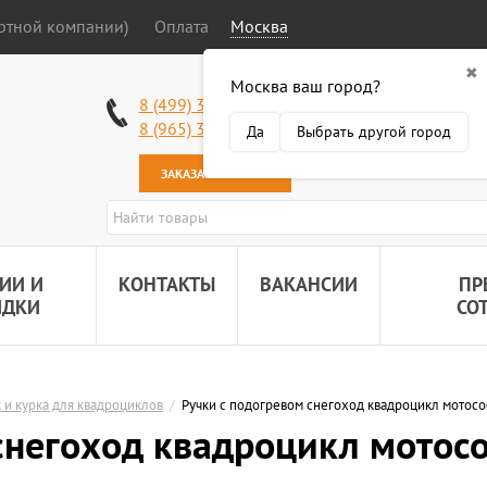
ортной компании)
Оплата
Москва
✖
Москва ваш город?
Работаем без в
8 (499) 340-63-51
Самовывоз: 2 К
8 (965) 318-34-38
Да
Выбрать другой город
Наша почта:
89
ЗАКАЗАТЬ ЗВОНОК
ИИ И
КОНТАКТЫ
ВАКАНСИИ
ПР
ИДКИ
СО
 и курка для квадроциклов
/
Ручки с подогревом снегоход квадроцикл мотосо
снегоход квадроцикл мотос