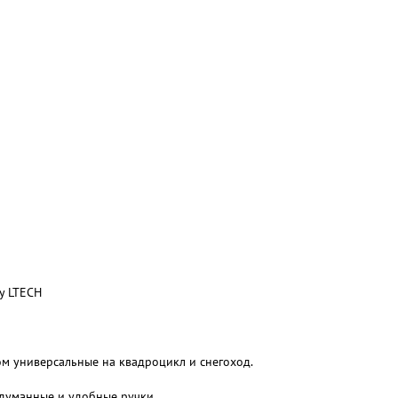
у LTECH
ом универсальные на квадроцикл и снегоход.
одуманные и удобные ручки.