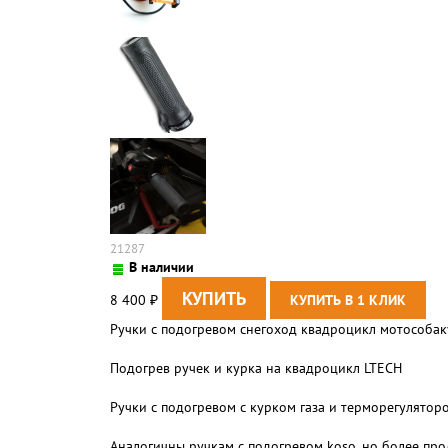
21287
В наличии
8 400
₽
Ручки с подогревом снегоход квадроцикл мотособак
Подогрев ручек и курка на квадроцикл LTECH
Ручки с подогревом с курком газа и терморегулятор
Аналогичны ручкам с подогревом koso, но более пр