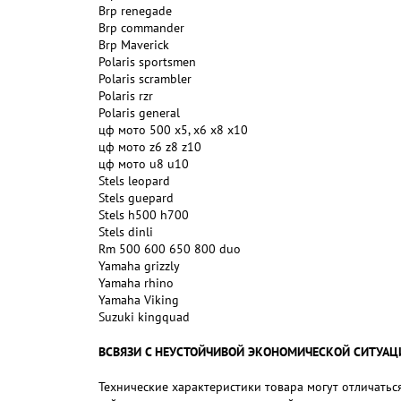
Brp renegade
Brp commander
Brp Maverick
Polaris sportsmen
Polaris scrambler
Polaris rzr
Polaris general
цф мото 500 x5, x6 x8 x10
цф мото z6 z8 z10
цф мото u8 u10
Stels leopard
Stels guepard
Stels h500 h700
Stels dinli
Rm 500 600 650 800 duo
Yamaha grizzly
Yamaha rhino
Yamaha Viking
Suzuki kingquad
ВСВЯЗИ С НЕУСТОЙЧИВОЙ ЭКОНОМИЧЕСКОЙ СИТУАЦИЕЙ,
Технические характеристики товара могут отличаться