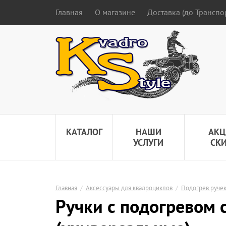
Главная
О магазине
Доставка (до Трансп
КАТАЛОГ
НАШИ
АКЦ
УСЛУГИ
СК
Главная
/
Аксессуары для квадроциклов
/
Подогрев ручек
Ручки с подогревом 