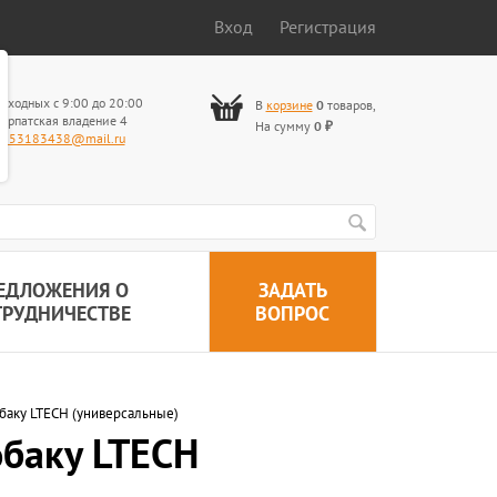
Вход
Регистрация
ыходных с 9:00 до 20:00
В
корзине
0
товаров
,
арпатская владение 4
На сумму
0
₽
653183438@mail.ru
ЕДЛОЖЕНИЯ О
ЗАДАТЬ
ТРУДНИЧЕСТВЕ
ВОПРОС
баку LTECH (универсальные)
обаку LTECH