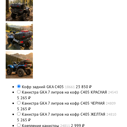
Кофр задний GKA C405
23 850
18661
₽
Канистра GKA 7 литров на кофр C405 КРАСНАЯ
24543
5 265
₽
Канистра GKA 7 литров на кофр C405 ЧЕРНАЯ
24809
5 265
₽
Канистра GKA 7 литров на кофр C405 ЖЕЛТАЯ
24810
5 265
₽
Крепление канистры
2 999
24811
₽