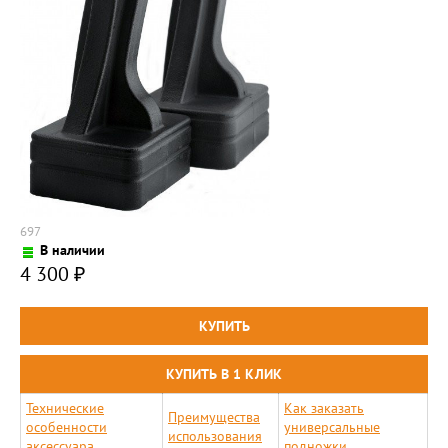
697
В наличии
4 300
₽
Технические
Как заказать
Преимущества
особенности
универсальные
использования
аксессуара
подножки