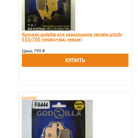
Колодки godzilla для квадроцикла yamaha grizzly
550/700 (перед+зад, левые)
Цена: 799
₽
Скидка!