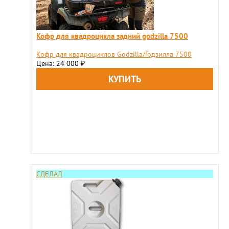
Кофр для квадроцикла задний godzilla 7500
Кофр для квадроциклов Godzilla/Годзилла 7500
Цена: 24 000
₽
СДЕЛАЛ