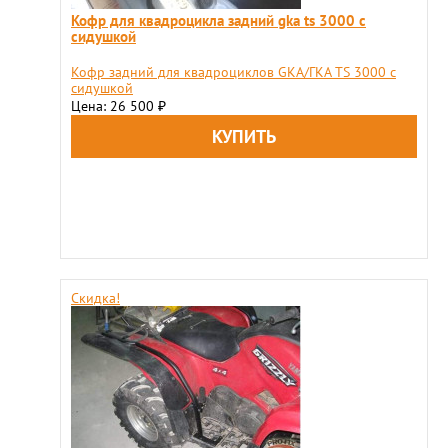
Кофр для квадроцикла задний gka ts 3000 с
сидушкой
​Кофр задний для квадроциклов GKA/ГКА TS 3000 с
сидушкой
Цена: 26 500
₽
Скидка!