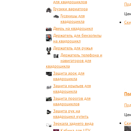
для квадроциклов
Под
Грузики вариатора
Цен
Гусеницы для
квадроцикла
Ски
Дверь на квадроцикл
Держатель для бензопилы
на квадроцикл
Держатель для ружья
Держатель телефона и
навигаторов для
квадроцикла
Защита арок для
квадроцикла
Защита крыльев для
квадроцикла
Под
Защита порогов для
квадроциклов
Под
Защита рук на
Цен
квадроцикл купить
Ски
Зеркала заднего вида
Кабина для UTV