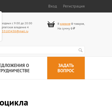
Вход
Регистрация
ыходных с 9:00 до 20:00
В
корзине
0
товаров
,
арпатская владение 4
На сумму
0
₽
653183438@mail.ru
ЕДЛОЖЕНИЯ О
ЗАДАТЬ
ТРУДНИЧЕСТВЕ
ВОПРОС
роцикла