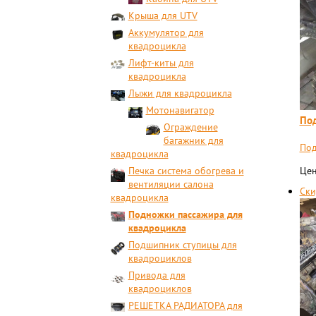
Крыша для UTV
Аккумулятор для
квадроцикла
Лифт-киты для
квадроцикла
Лыжи для квадроцикла
Мотонавигатор
Под
Ограждение
багажник для
Под
квадроцикла
Печка система обогрева и
Цен
вентиляции салона
Ски
квадроцикла
Подножки пассажира для
квадроцикла
Подшипник ступицы для
квадроциклов
Привода для
квадроциклов
РЕШЕТКА РАДИАТОРА для