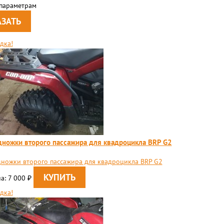
 параметрам
дка!
ножки второго пассажира для квадроцикла BRP G2
ножки второго пассажира для квадроцикла BRP G2
а: 7 000
₽
дка!