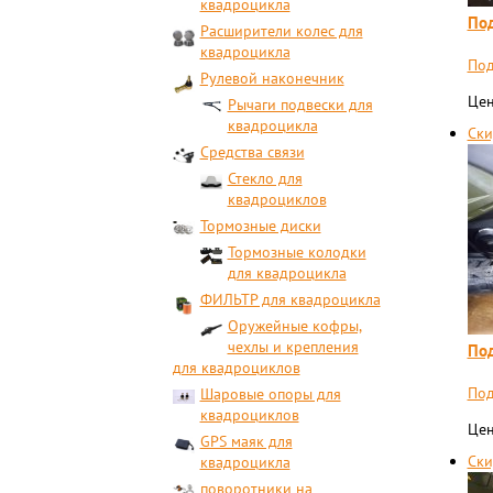
квадроцикла
Под
Расширители колес для
квадроцикла
Под
Рулевой наконечник
Цен
Рычаги подвески для
квадроцикла
Ски
Средства связи
Стекло для
квадроциклов
Тормозные диски
Тормозные колодки
для квадроцикла
ФИЛЬТР для квадроцикла
Оружейные кофры,
чехлы и крепления
Под
для квадроциклов
Под
Шаровые опоры для
квадроциклов
Цен
GPS маяк для
Ски
квадроцикла
поворотники на