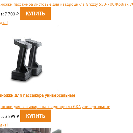
ножки пассажира листовые для квадроцикла Grizzly 550-700/Kodiak 7
а: 7 700
₽
дка!
ножки для пассажира универсальные
ножки для пассажира на квадроцикла GKA универсальные
а: 3 899
₽
дка!