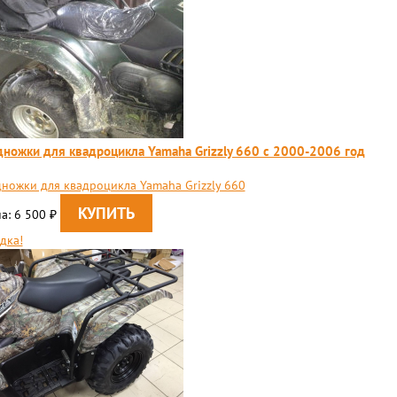
ножки для квадроцикла Yamaha Grizzly 660 c 2000-2006 год
ножки для квадроцикла Yamaha Grizzly 660
а: 6 500
₽
дка!