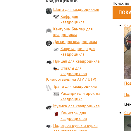
КВАДРОЦИКЛОВ
Поиск по
Шины для квадроциклов
Кофр для
квадроцикла
Ски
Кенгурин Бампер для
квадроцикла
Диски для квадроцикла
Защита днища для
квадроцикла
Прицеп для квадроцикла
Отвалы для
квадроциклов
(Снегоотвалы на ATV / UTV)
Под
Трапы для квадроцикла
Расширители арок на
Под
квадроцикл
Цен
Музыка для квадроцикла
Ски
Канистры для
квадроциклов
Подогрев ручек и курка