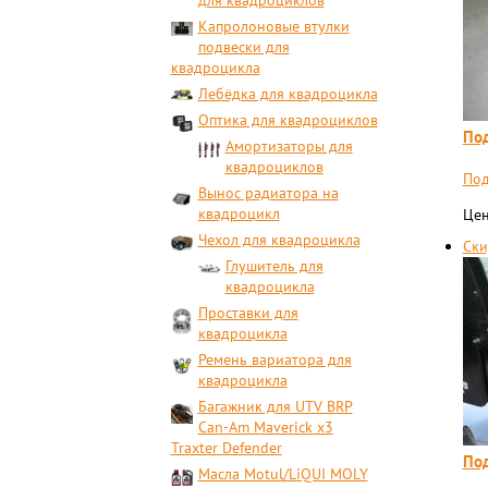
для квадроциклов
Капролоновые втулки
подвески для
квадроцикла
Лебёдка для квадроцикла
Оптика для квадроциклов
Под
Амортизаторы для
квадроциклов
Под
Вынос радиатора на
квадроцикл
Цен
Чехол для квадроцикла
Ски
Глушитель для
квадроцикла
Проставки для
квадроцикла
Ремень вариатора для
квадроцикла
Багажник для UTV BRP
Can-Am Maverick x3
Traxter Defender
Под
Масла Motul/LiQUI MOLY