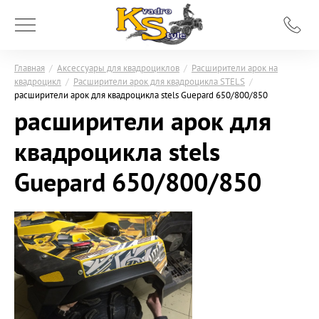
Главная
/
Аксессуары для квадроциклов
/
Расширители арок на
квадроцикл
/
Расширители арок для квадроцикла STELS
/
расширители арок для квадроцикла stels Guepard 650/800/850
расширители арок для
квадроцикла stels
Guepard 650/800/850