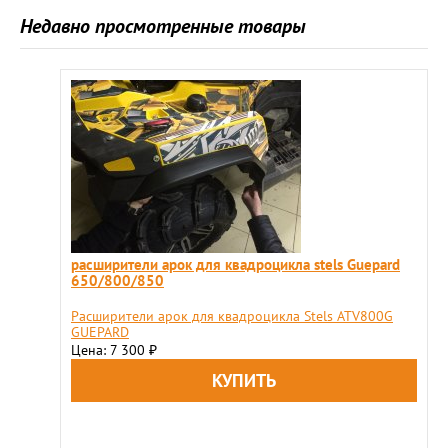
Недавно просмотренные товары
расширители арок для квадроцикла stels Guepard
650/800/850
Расширители арок для квадроцикла Stels ATV800G
GUEPARD
Цена: 7 300
₽