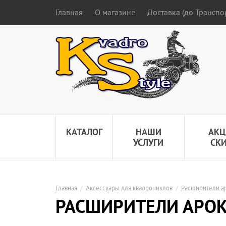
Главная
О магазине
Доставка (до Трансп
КАТАЛОГ
НАШИ
АКЦ
УСЛУГИ
СК
Главная
/
Аксессуары для квадроциклов
/
Расширители ар
РАСШИРИТЕЛИ АРОК 