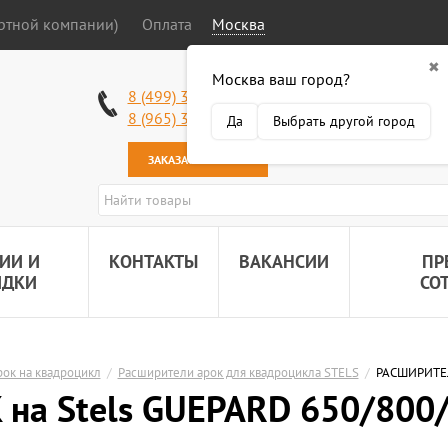
ортной компании)
Оплата
Москва
✖
Москва ваш город?
Работаем без в
8 (499) 340-63-51
Самовывоз: 2 К
8 (965) 318-34-38
Да
Выбрать другой город
Наша почта:
89
ЗАКАЗАТЬ ЗВОНОК
ИИ И
КОНТАКТЫ
ВАКАНСИИ
ПР
ИДКИ
СО
ок на квадроцикл
/
Расширители арок для квадроцикла STELS
/
РАСШИРИТЕЛ
на Stels GUEPARD 650/800