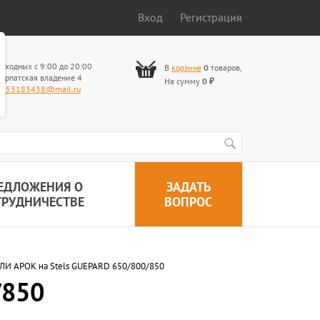
Вход
Регистрация
ыходных с 9:00 до 20:00
В
корзине
0
товаров
,
арпатская владение 4
На сумму
0
₽
653183438@mail.ru
ЕДЛОЖЕНИЯ О
ЗАДАТЬ
ТРУДНИЧЕСТВЕ
ВОПРОС
И АРОК на Stels GUEPARD 650/800/850
/850