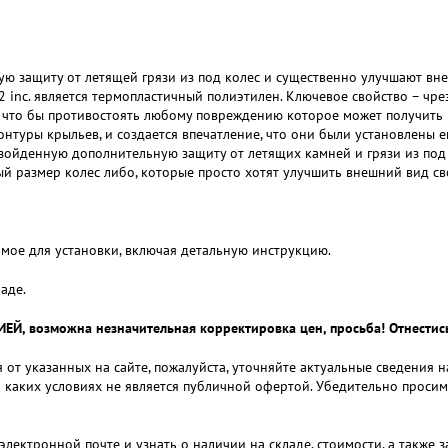
ю защиту от летящей грязи из под колес и существенно улучшают вн
2 inc. является термопластичный полиэтилен. Ключевое свойство – чр
го что бы противостоять любому повреждению которое может получить 
онтуры крыльев, и создается впечатление, что они были установлены 
зойденную дополнительную защиту от летящих камней и грязи из под 
ый размер колес либо, которые просто хотят улучшить внешний вид св
мое для установки, включая детальную инструкцию.
аде.
 возможна незначительная корректировка цен, просьба! Отнестись
 от указанных на сайте, пожалуйста, уточняйте актуальные сведения 
и каких условиях не является публичной офертой. Убедительно проси
электронной почте и узнать о наличии на складе, стоимости, а также