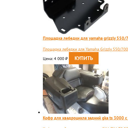
Площадка лебедки для yamaha grizzly 550/7
Площадка лебедки для Yamaha Grizzly 550/700 
Цена: 4 000
₽
Кофр для квадроцикла задний gka ts 3000 с