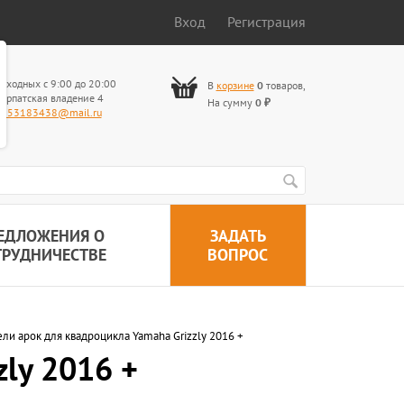
Вход
Регистрация
ыходных с 9:00 до 20:00
В
корзине
0
товаров
,
арпатская владение 4
На сумму
0
₽
653183438@mail.ru
ЕДЛОЖЕНИЯ О
ЗАДАТЬ
ТРУДНИЧЕСТВЕ
ВОПРОС
ли арок для квадроцикла Yamaha Grizzly 2016 +
ly 2016 +