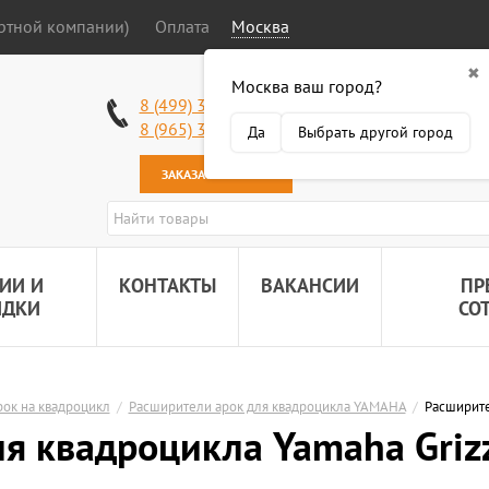
ортной компании)
Оплата
Москва
✖
Москва ваш город?
Работаем без в
8 (499) 340-63-51
Самовывоз: 2 К
8 (965) 318-34-38
Да
Выбрать другой город
Наша почта:
89
ЗАКАЗАТЬ ЗВОНОК
ИИ И
КОНТАКТЫ
ВАКАНСИИ
ПР
ИДКИ
СО
ок на квадроцикл
/
Расширители арок для квадроцикла YAMAHA
/
Расширите
я квадроцикла Yamaha Grizz