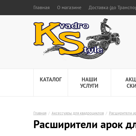
Главная
О магазине
Доставка (до Трансп
КАТАЛОГ
НАШИ
АКЦ
УСЛУГИ
СК
Главная
/
Аксессуары для квадроциклов
/
Расширители ар
Расширители арок дл