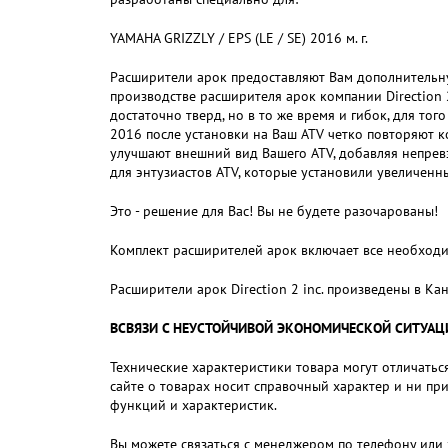
YAMAHA GRIZZLY / EPS (LE / SE) 2016 м. г.
Расширители арок предоставляют Вам дополнительну
производстве расширителя арок компании Direction 
достаточно тверд, но в то же время и гибок, для то
2016 после установки на Ваш ATV четко повторяют к
улучшают внешний вид Вашего ATV, добавляя непрев
для энтузиастов ATV, которые установили увеличенн
Это - решение для Вас! Вы не будете разочарованы!
Комплект расширителей арок включает все необходи
Расширители арок Direction 2 inc. произведены в Кан
ВСВЯЗИ С НЕУСТОЙЧИВОЙ ЭКОНОМИЧЕСКОЙ СИТУАЦИЕЙ,
Технические характеристики товара могут отличаться
сайте о товарах носит справочный характер и ни пр
функций и характеристик.
Вы можете связаться с менеджером по телефону или 