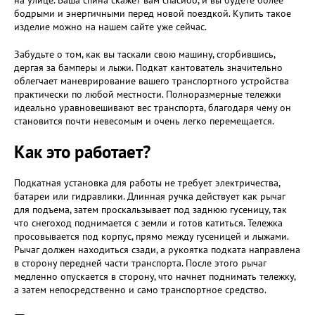
на улице. Ваша спина скажет вам спасибо, и вы будете более
бодрыми и энергичными перед новой поездкой. Купить такое
изделие можно на нашем сайте уже сейчас.
Забудьте о том, как вы таскали свою машину, сгорбившись,
дергая за бамперы и лыжи. Подкат кантователь значительно
облегчает маневрирование вашего транспортного устройства
практически по любой местности. Полноразмерные тележки
идеально уравновешивают вес транспорта, благодаря чему он
становится почти невесомым и очень легко перемещается.
Как это работает?
Подкатная установка для работы не требует электричества,
батареи или гидравлики. Длинная ручка действует как рычаг
для подъема, затем проскальзывает под заднюю гусеницу, так
что снегоход поднимается с земли и готов катиться. Тележка
просовывается под корпус, прямо между гусеницей и лыжами.
Рычаг должен находиться сзади, а рукоятка подката направлена
в сторону передней части транспорта. После этого рычаг
медленно опускается в сторону, что начнет поднимать тележку,
а затем непосредственно и само транспортное средство.