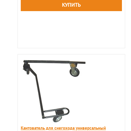
Кантователь для снегохода универсальный