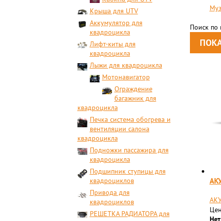
Муз
Крыша для UTV
Аккумулятор для
Поиск по
квадроцикла
Лифт-киты для
квадроцикла
Лыжи для квадроцикла
Мотонавигатор
Ограждение
багажник для
квадроцикла
Печка система обогрева и
вентиляции салона
квадроцикла
Подножки пассажира для
квадроцикла
Подшипник ступицы для
АК
квадроциклов
Привода для
АКУ
квадроциклов
Цен
РЕШЕТКА РАДИАТОРА для
Нет