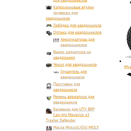
для квадроциклов
Капролоновые втулки
подвески для
квадроцикла
Лебёдка для квадроцикла
Оптика для квадроциклов
Амортизаторы для
квадроциклов
Вынос радиатора на
квадроцикл
Чехол для квадроцикла
Муз
Глушитель для
квадроцикла
Проставки для
квадроцикла
Ремень вариатора для
квадроцикла
Багажник для UTV BRP
Can-Am Maverick x3
Traxter Defender
Масла Motul/LiQUI MOLY