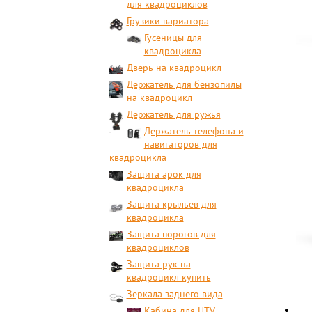
для квадроциклов
Грузики вариатора
Гусеницы для
квадроцикла
Дверь на квадроцикл
Держатель для бензопилы
на квадроцикл
Держатель для ружья
Держатель телефона и
навигаторов для
квадроцикла
Защита арок для
квадроцикла
Защита крыльев для
квадроцикла
Защита порогов для
квадроциклов
Защита рук на
квадроцикл купить
Зеркала заднего вида
Кабина для UTV