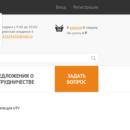
Вход
Регистрация
ыходных с 9:00 до 20:00
В
корзине
0
товаров
,
арпатская владение 4
На сумму
0
₽
653183438@mail.ru
ЕДЛОЖЕНИЯ О
ЗАДАТЬ
ТРУДНИЧЕСТВЕ
ВОПРОС
ема для UTV