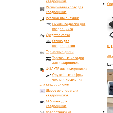
квадроцикла
Ски
Расширители колес для
квадроцикла
Рулевой наконечник
Рычаги подвески для
квадроцикла
Средства связи
Стекло для
квадроциклов
ШТ
Тормозные диски
АКУ
Тормозные колодки
для квадроцикла
Цен
ФИЛЬТР для квадроцикла
Оружейные кофры,
чехлы и крепления
для квадроциклов
Шаровые опоры для
квадроциклов
GPS маяк для
квадроцикла
поворотники на