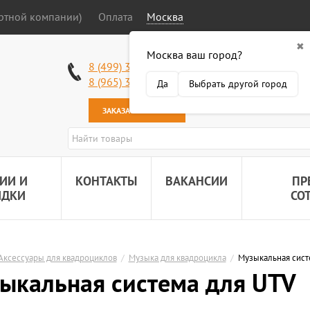
ортной компании)
Оплата
Москва
✖
Москва ваш город?
Работаем без в
8 (499) 340-63-51
Самовывоз: 2 К
8 (965) 318-34-38
Да
Выбрать другой город
Наша почта:
89
ЗАКАЗАТЬ ЗВОНОК
ИИ И
КОНТАКТЫ
ВАКАНСИИ
ПР
ИДКИ
СО
Аксессуары для квадроциклов
/
Музыка для квадроцикла
/
Музыкальная сист
ыкальная система для UTV