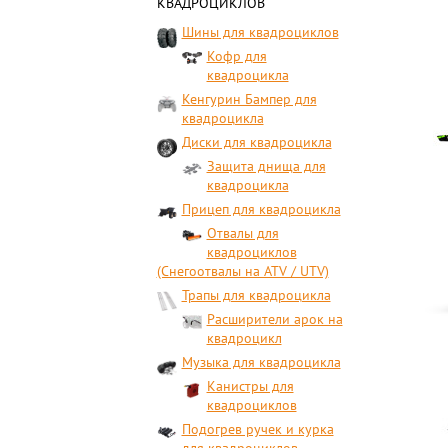
КВАДРОЦИКЛОВ
Шины для квадроциклов
Кофр для
квадроцикла
Кенгурин Бампер для
квадроцикла
Диски для квадроцикла
Защита днища для
квадроцикла
Прицеп для квадроцикла
Отвалы для
квадроциклов
(Снегоотвалы на ATV / UTV)
Трапы для квадроцикла
Расширители арок на
квадроцикл
Музыка для квадроцикла
Канистры для
квадроциклов
Подогрев ручек и курка