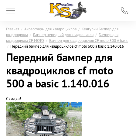
Главная
/
Аксессуары для квадроциклов
/
Кенгурин Бампер для
квадроцикла
/
Бампер передний для квадроцикла
/
Бампер для
квадроцикла CF MOTO
/
Бампер для квадроциклов СF moto 500 A basic
/
Передний бампер для квадроциклов сf moto 500 a basic 1.140.016
Передний бампер для
квадроциклов сf moto
500 a basic 1.140.016
Скидка!