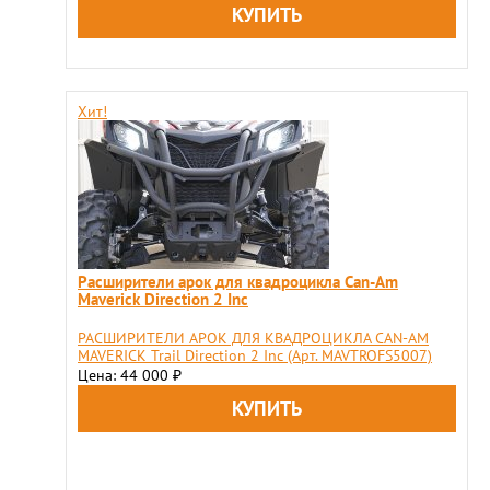
Хит!
Расширители арок для квадроцикла Can-Am
Maverick Direction 2 Inс
РАСШИРИТЕЛИ АРОК ДЛЯ КВАДРОЦИКЛА CAN-AM
MAVERICK Trail Direction 2 Inс (Арт. MAVTROFS5007)
Цена: 44 000
₽