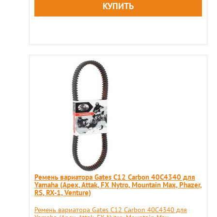
Ремень вариатора Gates C12 Carbon 40C4340 для
Yamaha (Apex, Attak, FX Nytro, Mountain Max, Phazer,
RS, RX-1, Venture)
Ремень вариатора Gates C12 Carbon 40C4340 для