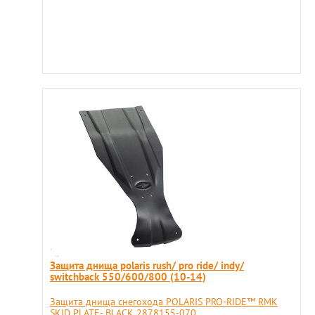
Защита днища polaris rush/ pro ride/ indy/
switchback 550/600/800 (10-14)
Защита днища снегохода POLARIS PRO-RIDE™ RMK
SKID PLATE- BLACK 2878155-070