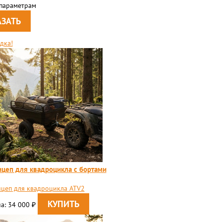
 параметрам
дка!
цеп для квадроцикла с бортами
цеп для квадроцикла ATV2
а: 34 000
₽