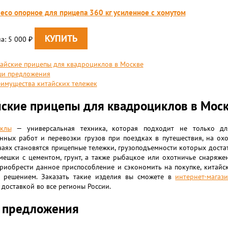
есо опорное для прицепа 360 кг усиленное с хомутом
а: 5 000
₽
айские прицепы для квадроциклов в Москве
и предложения
имущества китайских тележек
ские прицепы для квадроциклов в Мос
клы
— универсальная техника, которая подходит не только дл
енных работ и перевозки грузов при поездках в путешествия, на ох
чаях становятся прицепные тележки, грузоподъемности которых доста
мешки с цементом, грунт, а также рыбацкое или охотничье снаряжен
приобрести данное приспособление и сэкономить на покупке, китайс
 решением. Заказать такие изделия вы сможете в
интернет-магаз
 доставкой во все регионы России.
 предложения