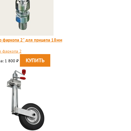
 фаркопа 2" для прицепа 18мм
 фаркопа 2
а: 1 800
₽