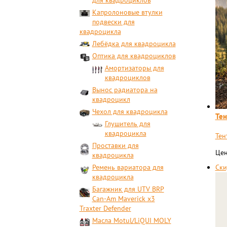
для квадроциклов
Капролоновые втулки
подвески для
квадроцикла
Лебёдка для квадроцикла
Оптика для квадроциклов
Амортизаторы для
квадроциклов
Вынос радиатора на
квадроцикл
Чехол для квадроцикла
Тен
Глушитель для
квадроцикла
Тен
Проставки для
Цен
квадроцикла
Ремень вариатора для
Ски
квадроцикла
Багажник для UTV BRP
Can-Am Maverick x3
Traxter Defender
Масла Motul/LiQUI MOLY