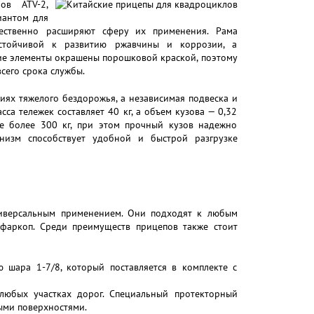
ов ATV-2,
иантом для
ественно расширяют сферу их применения. Рама
устойчивой к развитию ржавчины и коррозии, а
кие элементы окрашены порошковой краской, поэтому
сего срока службы.
иях тяжелого бездорожья, а независимая подвеска и
а тележек составляет 40 кг, а объем кузова — 0,32
не более 300 кг, при этом прочный кузов надежно
изм способствует удобной и быстрой разгрузке
ниверсальным применением. Они подходят к любым
фаркоп. Среди преимуществ прицепов также стоит
 шара 1-7/8, который поставляется в комплекте с
любых участках дорог. Специальный протекторный
ными поверхностями.