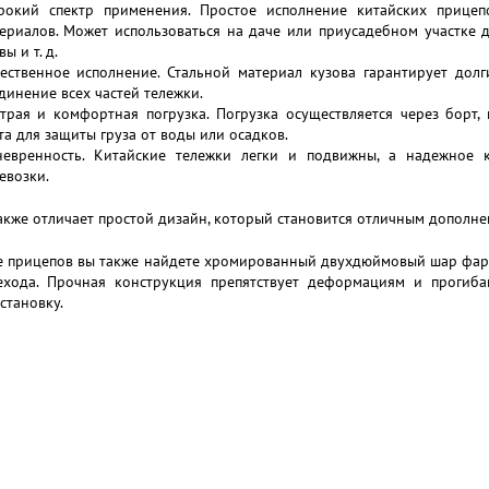
окий спектр применения. Простое исполнение китайских прицеп
ериалов. Может использоваться на даче или приусадебном участке 
ы и т. д.
ественное исполнение. Стальной материал кузова гарантирует дол
динение всех частей тележки.
трая и комфортная погрузка. Погрузка осуществляется через борт,
та для защиты груза от воды или осадков.
евренность. Китайские тележки легки и подвижны, а надежное 
евозки.
кже отличает простой дизайн, который становится отличным дополне
ге прицепов вы также найдете хромированный двухдюймовый шар фа
ехода. Прочная конструкция препятствует деформациям и прогиба
становку.