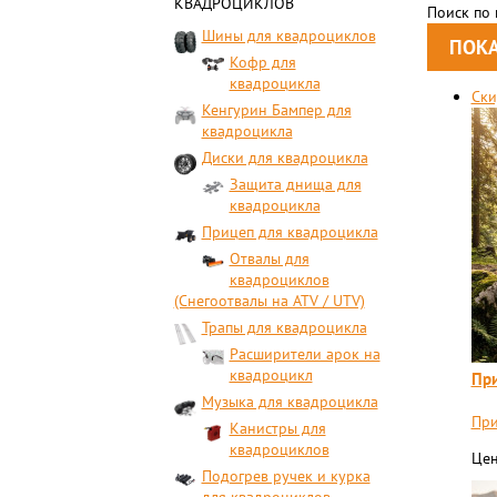
КВАДРОЦИКЛОВ
Поиск по
Шины для квадроциклов
Кофр для
квадроцикла
Ски
Кенгурин Бампер для
квадроцикла
Диски для квадроцикла
Защита днища для
квадроцикла
Прицеп для квадроцикла
Отвалы для
квадроциклов
(Снегоотвалы на ATV / UTV)
Трапы для квадроцикла
Расширители арок на
квадроцикл
При
Музыка для квадроцикла
При
Канистры для
квадроциклов
Цен
Подогрев ручек и курка