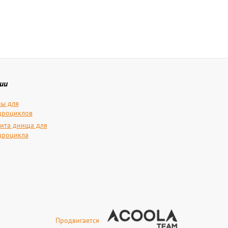
ии
ы для
дроциклов
ита днища для
дроцикла
Продвигается