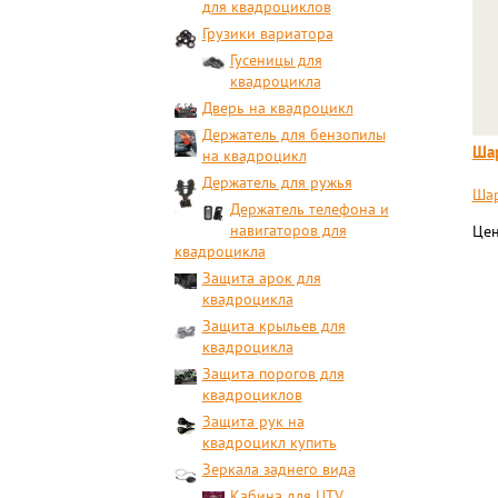
для квадроциклов
Грузики вариатора
Гусеницы для
квадроцикла
Дверь на квадроцикл
Держатель для бензопилы
Шар
на квадроцикл
Держатель для ружья
Шар
Держатель телефона и
навигаторов для
Цен
квадроцикла
Защита арок для
квадроцикла
Защита крыльев для
квадроцикла
Защита порогов для
квадроциклов
Защита рук на
квадроцикл купить
Зеркала заднего вида
Кабина для UTV