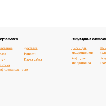
купателям
Популярные категор
магазине
Доставка
Диски для
Шин
квадроциклов
ква
лата
Новости
Кофр для
Защ
атьи
Карта сайта
квадроцикла
ква
литика
нфиденциальности