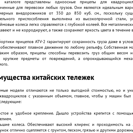
 каталоге представлены одноосные прицепы для квадроцикл
аченные для перевозки любых грузов. Они являются идеальным вар
мерных внедорожников от 350 до 850 куб. см., поскольку сущ
тельного приспособления выполнена из высокопрочной стали, 
мовые колеса легко справляются с глубокой колеей. Все металличес
авеют и не корродируют, а также сохраняют яркость цвета в течение в
ортики прицепов ATV-2 гарантируют сохранность груза даже в услов
обеспечивают плавное движение по любому рельефу. Собственная масс
 Таким образом, прицепы способны перевозить груз общим весом 
 хрупкие предметы от повреждений, а опрокидывающийся механ
ого.
ущества китайских тележек
емые модели отличаются не только выгодной стоимостью, но и у
квадроциклов с указанным объемом, главное, чтобы у машин был 
 следующие:
стое и удобное крепление. Дышло устройства крепится с помощью
елием.
ьшие колеса. Обеспечивают высокий клиренс и проходимость на 
унок отлично сцепляется с грунтом, песком, грязью и другими дорож