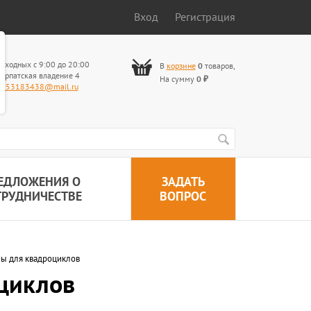
Вход
Регистрация
ыходных с 9:00 до 20:00
В
корзине
0
товаров
,
арпатская владение 4
На сумму
0
₽
653183438@mail.ru
ЕДЛОЖЕНИЯ О
ЗАДАТЬ
ТРУДНИЧЕСТВЕ
ВОПРОС
ы для квадроциклов
циклов