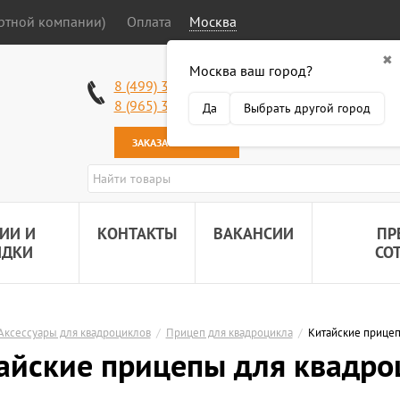
ортной компании)
Оплата
Москва
✖
Москва ваш город?
Работаем без в
8 (499) 340-63-51
Самовывоз: 2 К
8 (965) 318-34-38
Да
Выбрать другой город
Наша почта:
89
ЗАКАЗАТЬ ЗВОНОК
ИИ И
КОНТАКТЫ
ВАКАНСИИ
ПР
ИДКИ
СО
Аксессуары для квадроциклов
/
Прицеп для квадроцикла
/
Китайские прицеп
айские прицепы для квадро