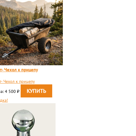
т- Чехол к прицепу
т- Чехол к прицепу
а: 4 500
₽
дка!