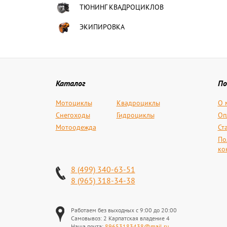
ТЮНИНГ КВАДРОЦИКЛОВ
ЭКИПИРОВКА
Каталог
По
Мотоциклы
Квадроциклы
О 
Снегоходы
Гидроциклы
Оп
Мотоодежда
Ст
По
ко
8 (499) 340-63-51
8 (965) 318-34-38
Работаем без выходных с 9:00 до 20:00
Самовывоз: 2 Карпатская владение 4
Наша почта:
89653183438@mail.ru