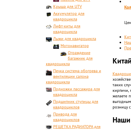
Крыша для UTV
Кол
Аккумулятор для
квадроцикла
Цен
Лифт-киты для
квадроцикла
Кит
Лыжи для квадроцикла
Наш
Мотонавигатор
Пре
Ограждение
багажник для
Китай
квадроцикла
Печка система обогрева и
Квадроци
вентиляции салона
хозяйств
квадроцикла
таких слу
Подножки пассажира для
кирпичи, 
квадроцикла
желаете 
Подшипник ступицы для
выгодным
квадроциклов
розницу с
Привода для
Наши
квадроциклов
РЕШЕТКА РАДИАТОРА для