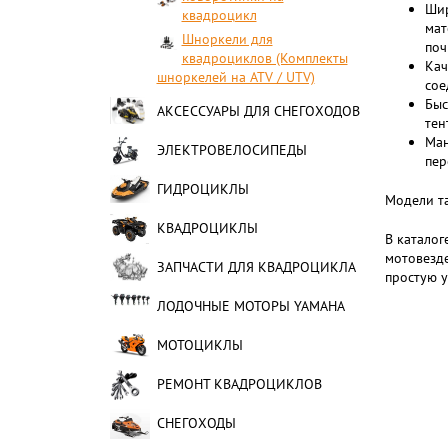
Шир
квадроцикл
мат
Шноркели для
почв
квадроциклов (Комплекты
Кач
шноркелей на ATV / UTV)
сое
Быс
АКСЕССУАРЫ ДЛЯ СНЕГОХОДОВ
тен
Ман
ЭЛЕКТРОВЕЛОСИПЕДЫ
пер
ГИДРОЦИКЛЫ
Модели та
КВАДРОЦИКЛЫ
В катало
мотовезд
ЗАПЧАСТИ ДЛЯ КВАДРОЦИКЛА
простую у
ЛОДОЧНЫЕ МОТОРЫ YAMAHA
МОТОЦИКЛЫ
РЕМОНТ КВАДРОЦИКЛОВ
СНЕГОХОДЫ