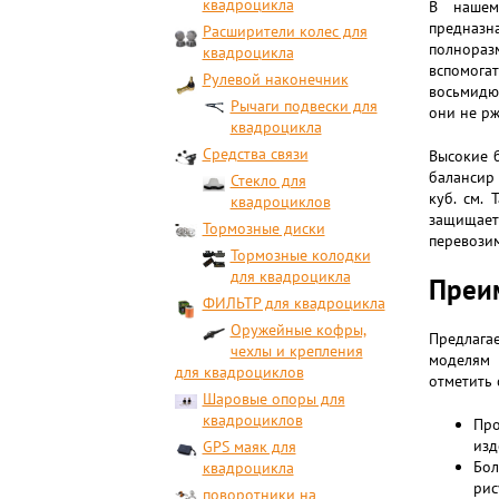
квадроцикла
В нашем
предназн
Расширители колес для
полнораз
квадроцикла
вспомога
Рулевой наконечник
восьмидюй
Рычаги подвески для
они не рж
квадроцикла
Средства связи
Высокие б
балансир 
Стекло для
куб. см.
квадроциклов
защищает
Тормозные диски
перевозим
Тормозные колодки
для квадроцикла
Преим
ФИЛЬТР для квадроцикла
Оружейные кофры,
Предлага
чехлы и крепления
моделям 
для квадроциклов
отметить
Шаровые опоры для
квадроциклов
Про
изд
GPS маяк для
Бол
квадроцикла
рис
поворотники на