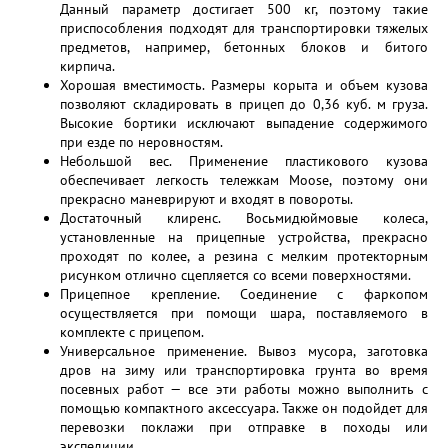
Данный параметр достигает 500 кг, поэтому такие
приспособления подходят для транспортировки тяжелых
предметов, например, бетонных блоков и битого
кирпича.
Хорошая вместимость. Размеры корыта и объем кузова
позволяют складировать в прицеп до 0,36 куб. м груза.
Высокие бортики исключают выпадение содержимого
при езде по неровностям.
Небольшой вес. Применение пластикового кузова
обеспечивает легкость тележкам Moose, поэтому они
прекрасно маневрируют и входят в повороты.
Достаточный клиренс. Восьмидюймовые колеса,
установленные на прицепные устройства, прекрасно
проходят по колее, а резина с мелким протекторным
рисунком отлично сцепляется со всеми поверхностями.
Прицепное крепление. Соединение с фаркопом
осуществляется при помощи шара, поставляемого в
комплекте с прицепом.
Универсальное применение. Вывоз мусора, заготовка
дров на зиму или транспортировка грунта во время
посевных работ — все эти работы можно выполнить с
помощью компактного аксессуара. Также он подойдет для
перевозки поклажи при отправке в походы или
экспедиции.