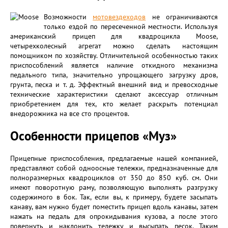
Возможности
мотовездеходов
не ограничиваются
только ездой по пересеченной местности. Используя
американский прицеп для квадроцикла Moose,
четырехколесный агрегат можно сделать настоящим
помощником по хозяйству. Отличительной особенностью таких
приспособлений является наличие откидного механизма
педального типа, значительно упрощающего загрузку дров,
грунта, песка и т. д. Эффектный внешний вид и превосходные
технические характеристики сделают аксессуар отличным
приобретением для тех, кто желает раскрыть потенциал
внедорожника на все сто процентов.
Особенности прицепов «Муз»
Прицепные приспособления, предлагаемые нашей компанией,
представляют собой одноосные тележки, предназначенные для
полноразмерных квадроциклов от 350 до 850 куб. см. Они
имеют поворотную раму, позволяющую выполнять разгрузку
содержимого в бок. Так, если вы, к примеру, будете засыпать
канаву, вам нужно будет поместить прицеп вдоль канавы, затем
нажать на педаль для опрокидывания кузова, а после этого
повернуть и наклонить тележку и высыпать песок. Таким