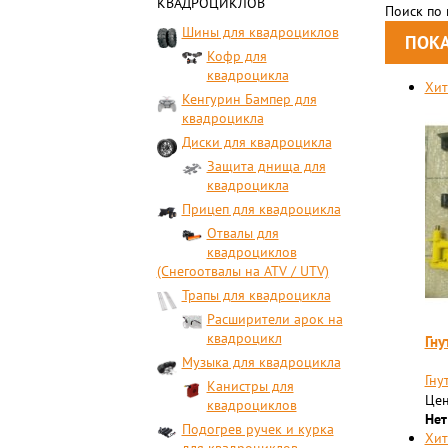
КВАДРОЦИКЛОВ
Поиск по
Шины для квадроциклов
Кофр для
квадроцикла
Хит
Кенгурин Бампер для
квадроцикла
Диски для квадроцикла
Защита днища для
квадроцикла
Прицеп для квадроцикла
Отвалы для
квадроциклов
(Снегоотвалы на ATV / UTV)
Трапы для квадроцикла
Расширители арок на
квадроцикл
Гну
Музыка для квадроцикла
Гну
Канистры для
Цен
квадроциклов
Нет
Подогрев ручек и курка
Хит