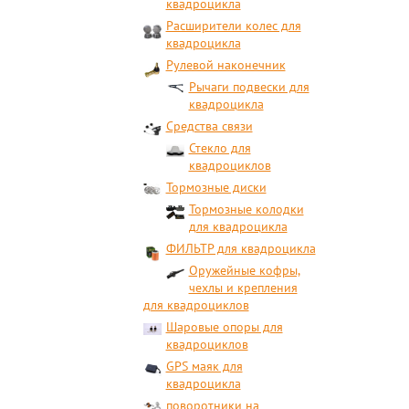
квадроцикла
Расширители колес для
квадроцикла
Рулевой наконечник
Рычаги подвески для
квадроцикла
Средства связи
Стекло для
квадроциклов
Тормозные диски
Тормозные колодки
для квадроцикла
ФИЛЬТР для квадроцикла
Оружейные кофры,
чехлы и крепления
для квадроциклов
Шаровые опоры для
квадроциклов
GPS маяк для
квадроцикла
поворотники на