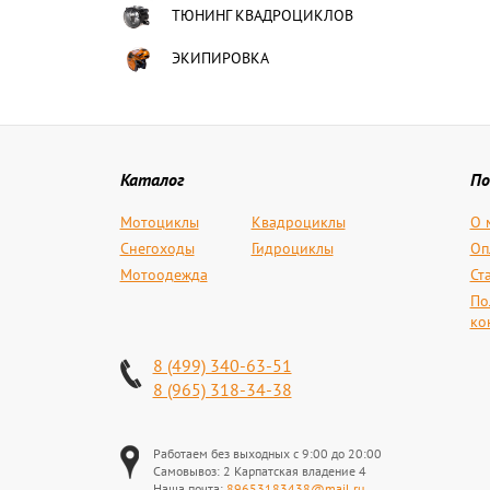
ТЮНИНГ КВАДРОЦИКЛОВ
ЭКИПИРОВКА
Каталог
По
Мотоциклы
Квадроциклы
О 
Снегоходы
Гидроциклы
Оп
Мотоодежда
Ст
По
ко
8 (499) 340-63-51
8 (965) 318-34-38
Работаем без выходных с 9:00 до 20:00
Самовывоз: 2 Карпатская владение 4
Наша почта:
89653183438@mail.ru