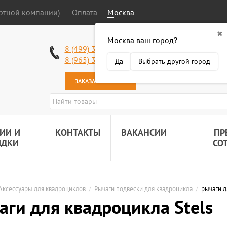
ортной компании)
Оплата
Москва
✖
Москва ваш город?
Работаем без в
8 (499) 340-63-51
Самовывоз: 2 К
8 (965) 318-34-38
Да
Выбрать другой город
Наша почта:
89
ЗАКАЗАТЬ ЗВОНОК
ИИ И
КОНТАКТЫ
ВАКАНСИИ
ПР
ИДКИ
СО
Аксессуары для квадроциклов
/
Рычаги подвески для квадроцикла
/
рычаги д
аги для квадроцикла Stels