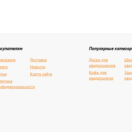
купателям
Популярные категор
магазине
Доставка
Диски для
Шин
квадроциклов
ква
лата
Новости
Кофр для
Защ
атьи
Карта сайта
квадроцикла
ква
литика
нфиденциальности