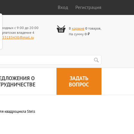
Вход
Регистрация
ыходных с 9:00 до 20:00
В
корзине
0
товаров
,
арпатская владение 4
На сумму
0
₽
653183438@mail.ru
ЕДЛОЖЕНИЯ О
ЗАДАТЬ
ТРУДНИЧЕСТВЕ
ВОПРОС
ля квадроцикла Stels