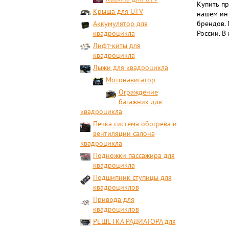
Купить пр
Крыша для UTV
нашем инт
Аккумулятор для
брендов. 
квадроцикла
России. В
Лифт-киты для
квадроцикла
Лыжи для квадроцикла
Мотонавигатор
Ограждение
багажник для
квадроцикла
Печка система обогрева и
вентиляции салона
квадроцикла
Подножки пассажира для
квадроцикла
Подшипник ступицы для
квадроциклов
Привода для
квадроциклов
РЕШЕТКА РАДИАТОРА для