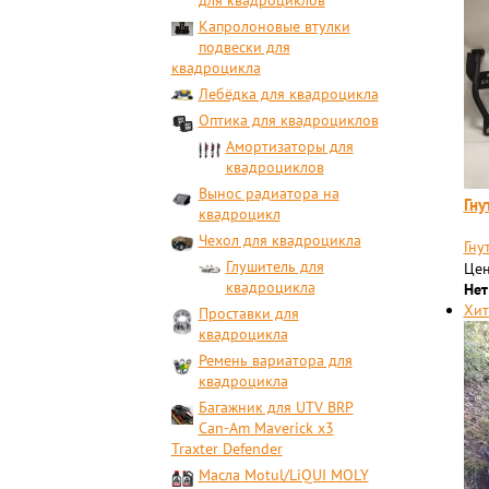
для квадроциклов
Капролоновые втулки
подвески для
квадроцикла
Лебёдка для квадроцикла
Оптика для квадроциклов
Амортизаторы для
квадроциклов
Вынос радиатора на
Гну
квадроцикл
Чехол для квадроцикла
Гну
Глушитель для
Цен
квадроцикла
Нет
Хит
Проставки для
квадроцикла
Ремень вариатора для
квадроцикла
Багажник для UTV BRP
Can-Am Maverick x3
Traxter Defender
Масла Motul/LiQUI MOLY