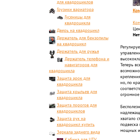
для квадроциклов
Грузики вариатора
Ком
Гусеницы для
Ком
квадроцикла
Цен
Дверь на квадроцикл
Нет
Держатель для бензопилы
на квадроцикл
Регулируе
Держатель для ружья
управлени
Держатель телефона и
высококла
навигаторов для
Теперь вс
квадроцикла
возможно,
крепления
Защита арок для
но, по кр
квадроцикла
соответст
Защита крыльев для
огромное 
квадроцикла
Защита порогов для
Бесполезн
квадроциклов
надлежащи
Защита рук на
хватало с
квадроцикл купить
подвеска 
мощных и
Зеркала заднего вида
Кабина для UTV