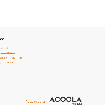
ии
ы для
дроциклов
ита днища для
дроцикла
Продвигается