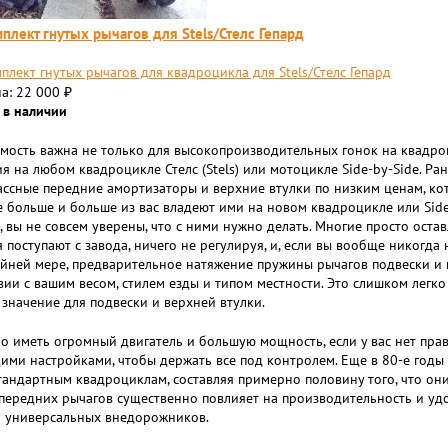
плект гнутых рычагов для Stels/Стелс Гепард
плект гнутых рычагов для квадроцикла для Stels/Стелс Гепард
а: 22 000
₽
 в наличии
мость важна не только для высокопроизводительных гонок на квадро
я на любом квадроцикле Стелс (Stels) или мотоцикле Side-by-Side. Р
ссные передние амортизаторы и верхние втулки по низким ценам, кот
е больше и больше из вас владеют ими на новом квадроцикле или Side-
 вы не совсем уверены, что с ними нужно делать. Многие просто остав
 поступают с завода, ничего не регулируя, и, если вы вообще никогда
айней мере, предварительное натяжение пружины рычагов подвески и
вии с вашим весом, стилем езды и типом местности. Это слишком легко
значение для подвески и верхней втулки.
о иметь огромный двигатель и большую мощность, если у вас нет пра
ми настройками, чтобы держать все под контролем. Еще в 80-е годы
тандартным квадроциклам, составляя примерно половину того, что он
передних рычагов существенно повлияет на производительность и удо
 универсальных внедорожников.