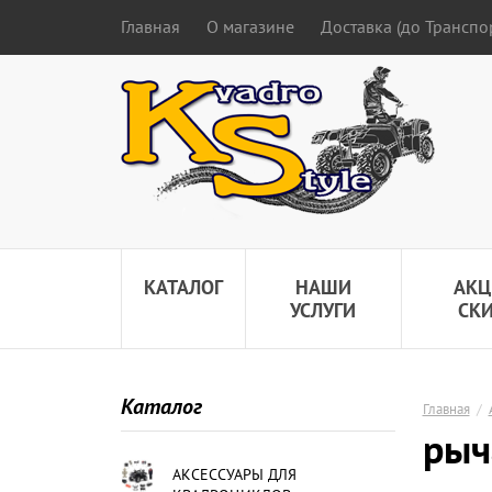
Главная
О магазине
Доставка (до Трансп
КАТАЛОГ
НАШИ
АКЦ
УСЛУГИ
СК
Каталог
Главная
/
рыч
АКСЕССУАРЫ ДЛЯ