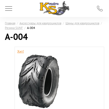
Главная
/
Аксессуары для квадроциклов
/
Шины для квадроциклов
/
Резина SUNF
/
A-004
A-004
Хит!