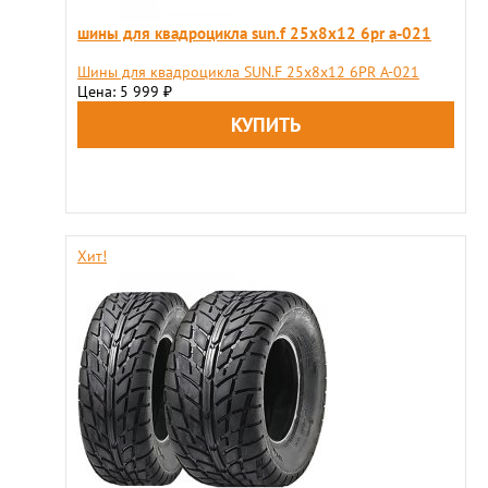
шины для квадроцикла sun.f 25х8x12 6pr a-021
Шины для квадроцикла SUN.F 25х8х12 6PR A-021
Цена: 5 999
₽
Хит!