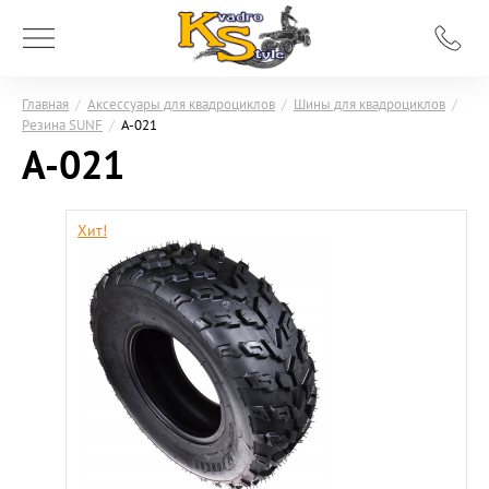
Главная
/
Аксессуары для квадроциклов
/
Шины для квадроциклов
/
Резина SUNF
/
A-021
A-021
Хит!