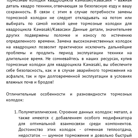
Тормозные колодки квадроцикла Kawasaki/Кавасаки – важная
деталь квадро техники, отвечающая за безопасную езду и вашу
сохранность. В связи с этим в случае потребности замены
тормозной колодки не следует откладывать на потом или
выбирать по самой низкой цене тормозные колодки для
квадроцикла Kawasaki/Кавасаки Данные детали, значительнее
других подвержены поломке и износу по истечению
определенного времени. Замена высококачественных колодок
на квадроцикл позволит практически исключить дальнейшие
проблемы и продлить период эксплуатации техники на
длительное время. Не сомневайтесь в наших ресурсах, купив
тормозные колодки для квадроцикла Kawasaki, вы обеспечите
себе безопасность, как и в случае аварийного торможения на
асфальте, так и при долговременной эксплуатации в условиях
влажных почв и бродов!
Отличительные особенности и разновидности тормозных
колодок:
Полуметаллические. Строение данных колодок: металл, а
также имеются с добавлением особого модификатора
для оптимальной взаимосвязи среди компонентов.
Достоинство этих колодок - отменная теплоотдача,
недостаток ― шумное торможение и довольно быстрый