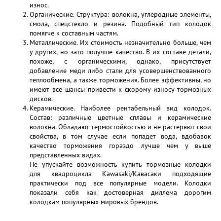
износ.
Органические. Структура: волокна, углеродные элементы,
смола, спецстекло и резина. Подобный тип колодок
помягче к составным частям.
Металлические. Их стоимость незначительно больше, чем
у других, но зато получше качество. В их составе детали,
похоже, с органическими, однако, присутствует
добавление меди либо стали для усовершенствованного
теплообмена, а также торможения. Более эффективны, но
имеют все шансы привести к скорому износу тормозных
дисков.
Керамические. Наиболее рентабельный вид колодок.
Состав: различные цветные сплавы и керамические
волокна. Обладают термостойкостью и не растеряют свои
свойства, в том случае если попадет вода, вдобавок
качество торможения гораздо лучше чем у выше
представленных видах.
Не упускайте возможность купить тормозные колодки
для квадроцикла Kawasaki/Кавасаки подходящие
практически под все популярные модели. Колодки
показали себя как достоверная диллема дорогим
колодкам популярных мировых брендов.